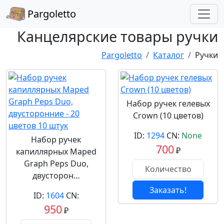
Pargoletto
Канцелярские товары ручки
Pargoletto
Каталог
Ручки
Набор ручек гелевых
Crown (10 цветов)
ID:
1294
CN:
None
Набор ручек
700
₽
капиллярных Maped
Graph Peps Duo,
двусторон…
Заказать!
ID:
1604
CN:
950
₽