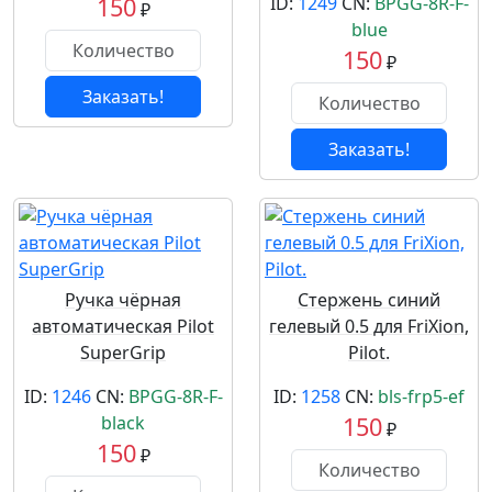
150
ID:
1249
CN:
BPGG-8R-F-
₽
blue
150
₽
Заказать!
Заказать!
Ручка чёрная
Стержень синий
автоматическая Pilot
гелевый 0.5 для FriXion,
SuperGrip
Pilot.
ID:
1246
CN:
BPGG-8R-F-
ID:
1258
CN:
bls-frp5-ef
black
150
₽
150
₽