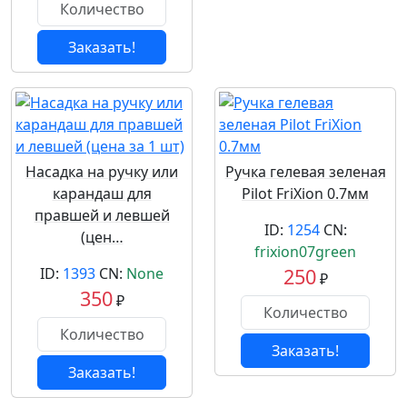
Заказать!
Насадка на ручку или
Ручка гелевая зеленая
карандаш для
Pilot FriXion 0.7мм
правшей и левшей
ID:
1254
CN:
(цен…
frixion07green
ID:
1393
CN:
None
250
₽
350
₽
Заказать!
Заказать!