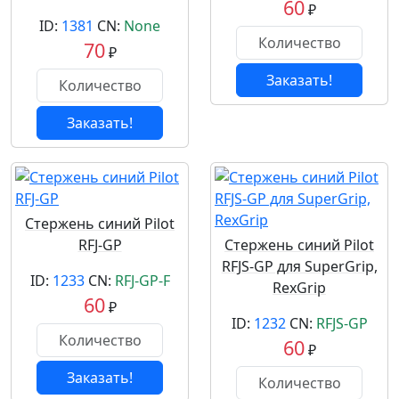
60
₽
ID:
1381
CN:
None
70
₽
Заказать!
Заказать!
Стержень синий Pilot
RFJ-GP
Стержень синий Pilot
RFJS-GP для SuperGrip,
ID:
1233
CN:
RFJ-GP-F
RexGrip
60
₽
ID:
1232
CN:
RFJS-GP
60
₽
Заказать!