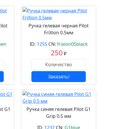
ilot
Ручка гелевая черная Pilot
FriXion 0.5мм
een
ID:
1255
CN:
frixion05black
250
₽
Заказать!
ot G1
Ручка синяя гелевая Pilot G1
Grip 0.5 мм
ID:
1237
CN:
G1blue