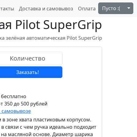
Tog
Пусто :(
такты
Доставка и самовывоз
Оплата
я Pilot SuperGrip
ка зелёная автоматическая Pilot SuperGrip
Заказать!
 бесплатно
т 350 до 500 рублей
и самовывозе
 в зоне хвата пластиковым корпусом.
 в связи с чем ручка идеально подходит
и на масляной основе. Диаметр шарика