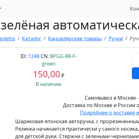
Кон
 зелёная автоматическа
goletto
Каталог
Канцелярские товары
Ручки
Руч
ID:
1248
CN:
BPGG-8R-F-
green
150,00
₽
В наличии
Самовывоз в Москве -
Доставка по Москве и России о
Подробнее о доставке 
Шариковая японская авторучка, с прорезиненным
Резинка начинается практически у самого носика,
для детской руки. Стержни с зелеными чернилам