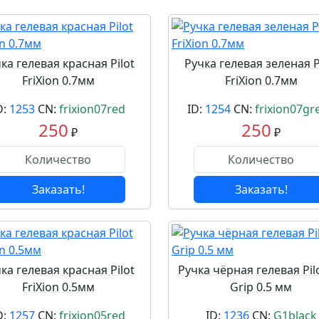
ка гелевая красная Pilot
Ручка гелевая зеленая P
FriXion 0.7мм
FriXion 0.7мм
D:
1253
CN:
frixion07red
ID:
1254
CN:
frixion07gr
250
250
₽
₽
Заказать!
Заказать!
ка гелевая красная Pilot
Ручка чёрная гелевая Pil
FriXion 0.5мм
Grip 0.5 мм
D:
1257
CN:
frixion05red
ID:
1236
CN:
G1black