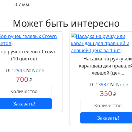
0.7 мм.
Может быть интересно
ор ручек гелевых Crown
(10 цветов)
Насадка на ручку ил
карандаш для правшей
ID:
1294
CN:
None
левшей (цен…
700
₽
ID:
1393
CN:
None
350
₽
Заказать!
Заказать!