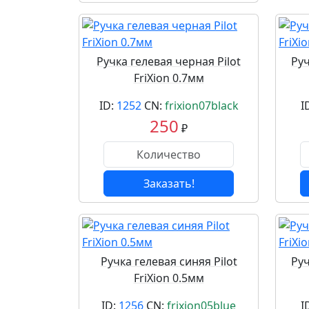
Ручка гелевая черная Pilot
Руч
FriXion 0.7мм
ID:
1252
CN:
frixion07black
I
250
₽
Заказать!
Ручка гелевая синяя Pilot
Руч
FriXion 0.5мм
ID:
1256
CN:
frixion05blue
I