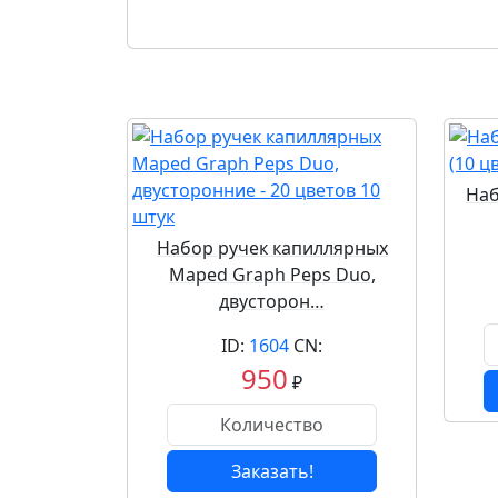
Наб
Набор ручек капиллярных
Maped Graph Peps Duo,
двусторон…
ID:
1604
CN:
950
₽
Заказать!