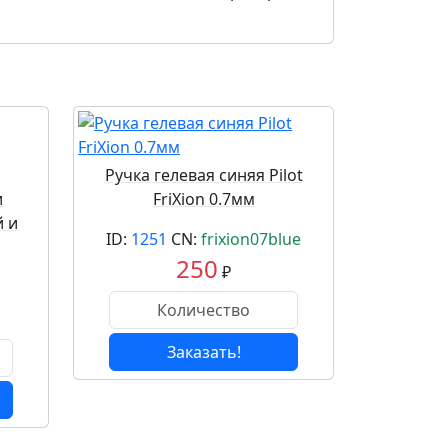
Ручка гелевая синяя Pilot
и
FriXion 0.7мм
 и
ID:
1251
CN:
frixion07blue
250
₽
Заказать!