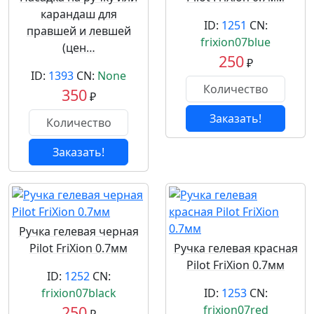
карандаш для
ID:
1251
CN:
правшей и левшей
frixion07blue
(цен…
250
₽
ID:
1393
CN:
None
350
₽
Заказать!
Заказать!
Ручка гелевая черная
Pilot FriXion 0.7мм
Ручка гелевая красная
Pilot FriXion 0.7мм
ID:
1252
CN:
frixion07black
ID:
1253
CN:
250
frixion07red