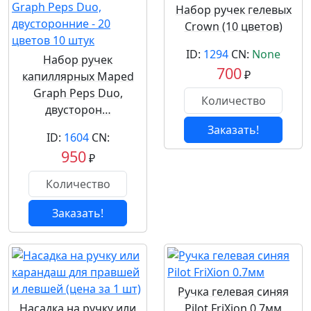
Набор ручек гелевых
Crown (10 цветов)
ID:
1294
CN:
None
Набор ручек
700
₽
капиллярных Maped
Graph Peps Duo,
двусторон…
Заказать!
ID:
1604
CN:
950
₽
Заказать!
Ручка гелевая синяя
Насадка на ручку или
Pilot FriXion 0.7мм