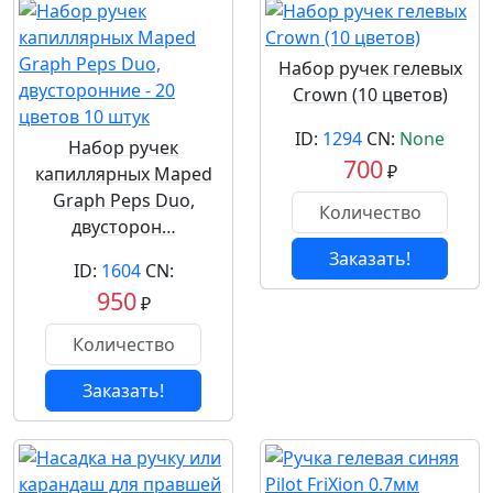
Набор ручек гелевых
Crown (10 цветов)
ID:
1294
CN:
None
Набор ручек
700
₽
капиллярных Maped
Graph Peps Duo,
двусторон…
Заказать!
ID:
1604
CN:
950
₽
Заказать!