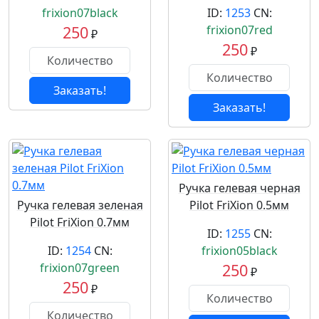
frixion07black
ID:
1253
CN:
250
frixion07red
₽
250
₽
Заказать!
Заказать!
Ручка гелевая черная
Ручка гелевая зеленая
Pilot FriXion 0.5мм
Pilot FriXion 0.7мм
ID:
1255
CN:
ID:
1254
CN:
frixion05black
frixion07green
250
₽
250
₽