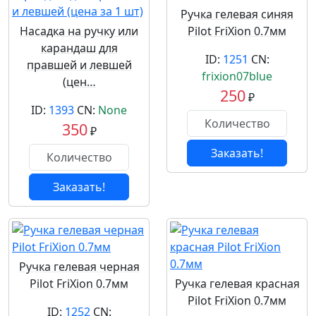
Ручка гелевая синяя
Насадка на ручку или
Pilot FriXion 0.7мм
карандаш для
ID:
1251
CN:
правшей и левшей
frixion07blue
(цен…
250
₽
ID:
1393
CN:
None
350
₽
Заказать!
Заказать!
Ручка гелевая черная
Pilot FriXion 0.7мм
Ручка гелевая красная
Pilot FriXion 0.7мм
ID:
1252
CN: