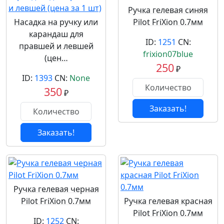
Ручка гелевая синяя
Насадка на ручку или
Pilot FriXion 0.7мм
карандаш для
ID:
1251
CN:
правшей и левшей
frixion07blue
(цен…
250
₽
ID:
1393
CN:
None
350
₽
Заказать!
Заказать!
Ручка гелевая черная
Pilot FriXion 0.7мм
Ручка гелевая красная
Pilot FriXion 0.7мм
ID:
1252
CN: