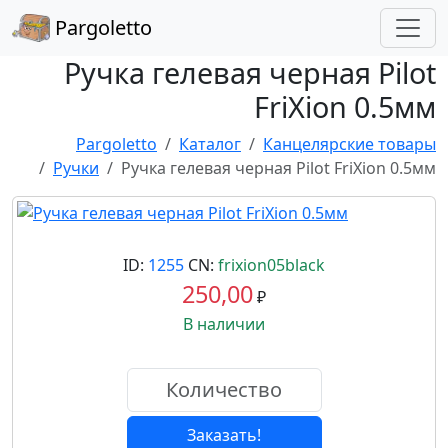
Pargoletto
Ручка гелевая черная Pilot
FriXion 0.5мм
Pargoletto
Каталог
Канцелярские товары
Ручки
Ручка гелевая черная Pilot FriXion 0.5мм
ID:
1255
CN:
frixion05black
250,00
₽
В наличии
Заказать!