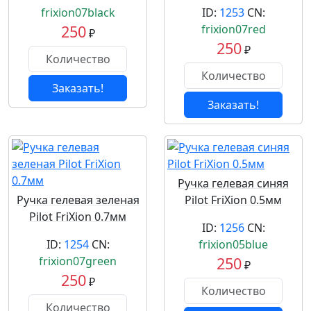
frixion07black
ID:
1253
CN:
250
frixion07red
₽
250
₽
Заказать!
Заказать!
Ручка гелевая синяя
Ручка гелевая зеленая
Pilot FriXion 0.5мм
Pilot FriXion 0.7мм
ID:
1256
CN:
ID:
1254
CN:
frixion05blue
frixion07green
250
₽
250
₽