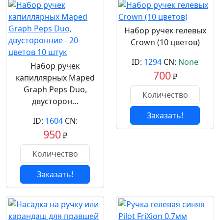
Набор ручек гелевых
Crown (10 цветов)
ID:
1294
CN:
None
Набор ручек
700
₽
капиллярных Maped
Graph Peps Duo,
двусторон…
Заказать!
ID:
1604
CN:
950
₽
Заказать!