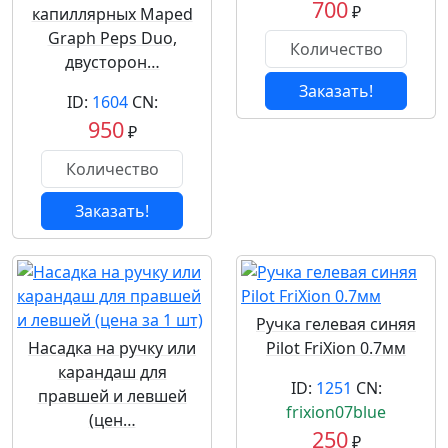
700
₽
капиллярных Maped
Graph Peps Duo,
двусторон…
Заказать!
ID:
1604
CN:
950
₽
Заказать!
Ручка гелевая синяя
Насадка на ручку или
Pilot FriXion 0.7мм
карандаш для
ID:
1251
CN:
правшей и левшей
frixion07blue
(цен…
250
₽