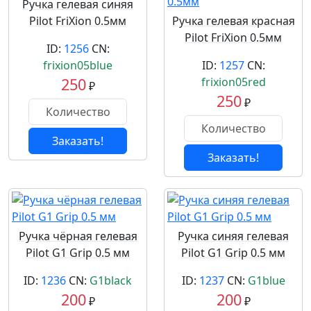
Ручка гелевая синяя
Pilot FriXion 0.5мм
Ручка гелевая красная
Pilot FriXion 0.5мм
ID:
1256
CN:
frixion05blue
ID:
1257
CN:
250
frixion05red
₽
250
₽
Заказать!
Заказать!
Ручка чёрная гелевая
Ручка синяя гелевая
Pilot G1 Grip 0.5 мм
Pilot G1 Grip 0.5 мм
ID:
1236
CN:
G1black
ID:
1237
CN:
G1blue
200
200
₽
₽