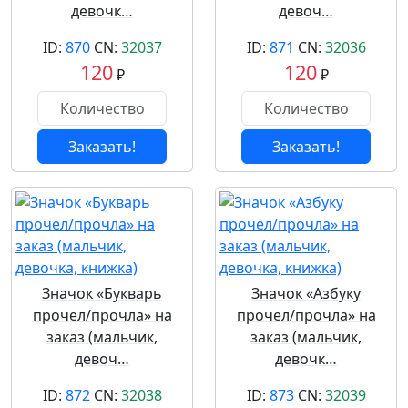
девочк…
девоч…
ID:
870
CN:
32037
ID:
871
CN:
32036
120
120
₽
₽
Заказать!
Заказать!
Значок «Букварь
Значок «Азбуку
прочел/прочла» на
прочел/прочла» на
заказ (мальчик,
заказ (мальчик,
девоч…
девочк…
ID:
872
CN:
32038
ID:
873
CN:
32039