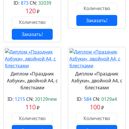
ID:
873
CN:
32039
120
₽
Заказать!
Заказать!
Диплом «Праздник
Диплом «Праздник
Азбуки», двойной А4, с
Азбуки», двойной А4, с
блестками
блестками
ID:
1215
CN:
20129new
ID:
584
CN:
0129a4
110
100
₽
₽