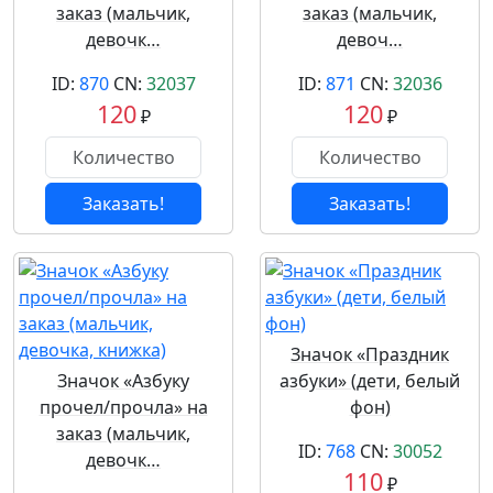
заказ (мальчик,
заказ (мальчик,
девочк…
девоч…
ID:
870
CN:
32037
ID:
871
CN:
32036
120
120
₽
₽
Заказать!
Заказать!
Значок «Праздник
Значок «Азбуку
азбуки» (дети, белый
прочел/прочла» на
фон)
заказ (мальчик,
ID:
768
CN:
30052
девочк…
110
₽