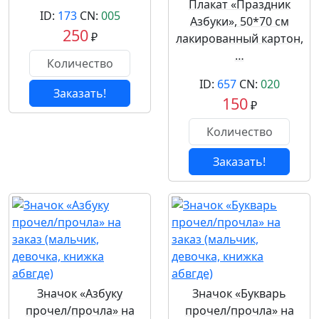
Плакат «Праздник
ID:
173
CN:
005
Азбуки», 50*70 см
250
₽
лакированный картон,
…
ID:
657
CN:
020
Заказать!
150
₽
Заказать!
Значок «Азбуку
Значок «Букварь
прочел/прочла» на
прочел/прочла» на