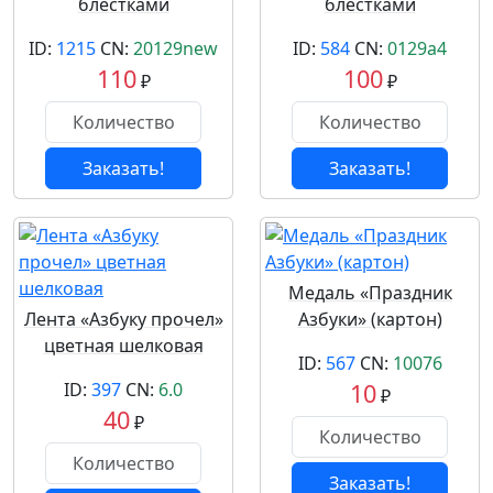
блестками
блестками
ID:
1215
CN:
20129new
ID:
584
CN:
0129a4
110
100
₽
₽
Заказать!
Заказать!
Медаль «Праздник
Лента «Азбуку прочел»
Азбуки» (картон)
цветная шелковая
ID:
567
CN:
10076
ID:
397
CN:
6.0
10
₽
40
₽
Заказать!