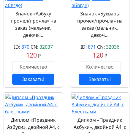
Значок «Азбуку
Значок «Букварь
прочел/прочла» на
прочел/прочла» на
заказ (мальчик,
заказ (мальчик,
девочк…
девоч…
ID:
870
CN:
32037
ID:
871
CN:
32036
120
120
₽
₽
Заказать!
Заказать!
Диплом «Праздник
Диплом «Праздник
Азбуки», двойной А4, с
Азбуки», двойной А4, с