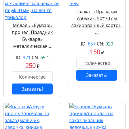
Плакат «Праздник
Азбуки», 50*70 см
Медаль «Букварь
лакированный картон,
прочел. Праздник
…
Букваря»
ID:
657
CN:
020
металлическая…
150
₽
ID:
321
CN:
65.1
250
₽
Заказать!
Заказать!