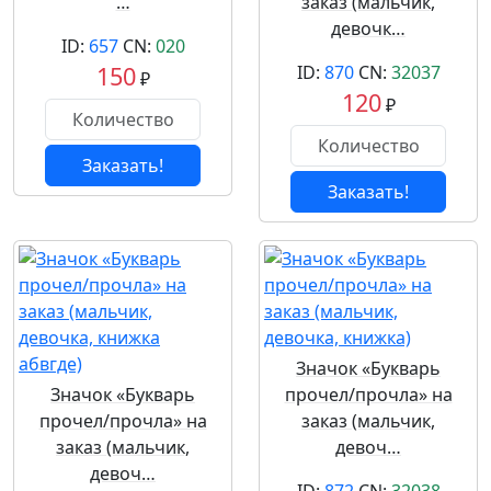
…
заказ (мальчик,
девочк…
ID:
657
CN:
020
150
ID:
870
CN:
32037
₽
120
₽
Заказать!
Заказать!
Значок «Букварь
Значок «Букварь
прочел/прочла» на
прочел/прочла» на
заказ (мальчик,
заказ (мальчик,
девоч…
девоч…