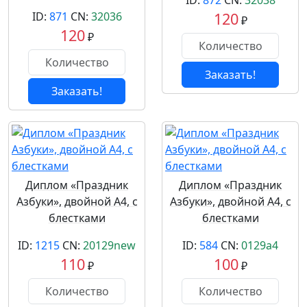
ID:
872
CN:
32038
ID:
871
CN:
32036
120
₽
120
₽
Заказать!
Заказать!
Диплом «Праздник
Диплом «Праздник
Азбуки», двойной А4, с
Азбуки», двойной А4, с
блестками
блестками
ID:
1215
CN:
20129new
ID:
584
CN:
0129a4
110
100
₽
₽