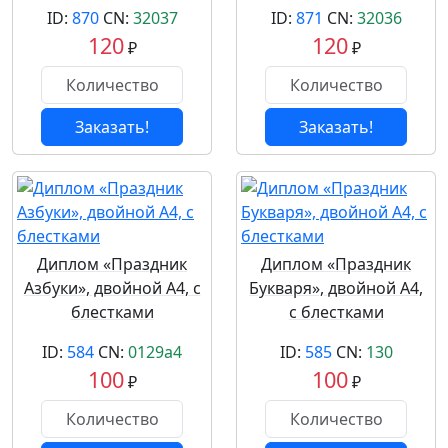
ID:
870
CN:
32037
ID:
871
CN:
32036
120
120
₽
₽
Заказать!
Заказать!
Диплом «Праздник
Диплом «Праздник
Азбуки», двойной А4, с
Букваря», двойной А4,
блестками
с блестками
ID:
584
CN:
0129a4
ID:
585
CN:
130
100
100
₽
₽