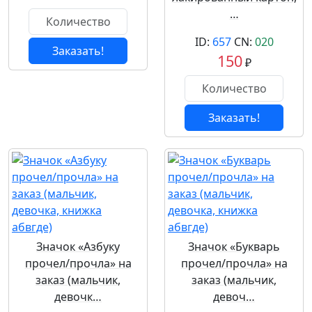
…
ID:
657
CN:
020
Заказать!
150
₽
Заказать!
Значок «Азбуку
Значок «Букварь
прочел/прочла» на
прочел/прочла» на
заказ (мальчик,
заказ (мальчик,
девочк…
девоч…