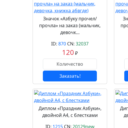
Значок «Азбуку прочел/
Зн
прочла» на заказ (мальчик,
про
девочк…
ID:
870
CN:
32037
120
₽
Заказать!
Диплом «Праздник Азбуки»,
Дип
двойной А4, с блестками
д
ID:
1215
CN:
20129new