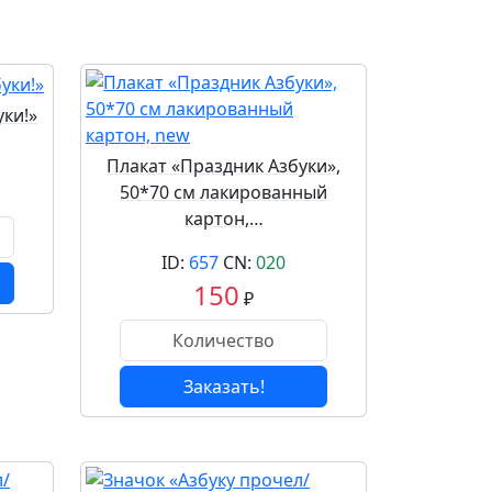
ки!»
Плакат «Праздник Азбуки»,
50*70 см лакированный
картон,…
ID:
657
CN:
020
150
₽
Заказать!