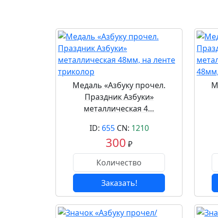
Медаль «Азбуку прочел.
М
Праздник Азбуки»
металлическая 4…
ID:
655
CN:
1210
300
₽
Заказать!