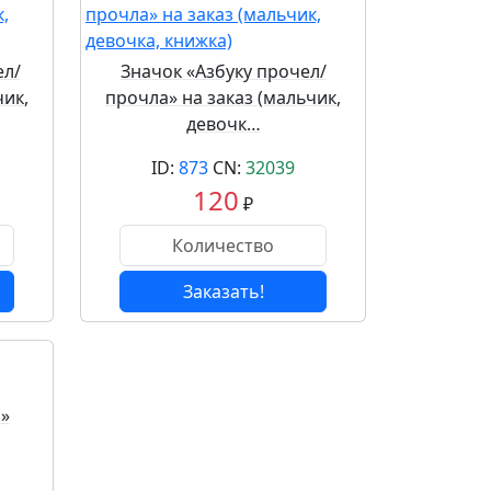
ел/
Значок «Азбуку прочел/
чик,
прочла» на заказ (мальчик,
девочк…
ID:
873
CN:
32039
120
₽
Заказать!
л»