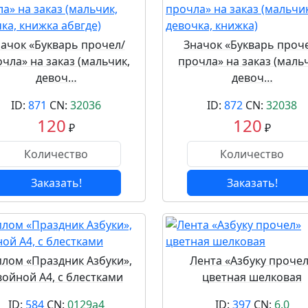
ачок «Букварь прочел/
Значок «Букварь проч
чла» на заказ (мальчик,
прочла» на заказ (маль
девоч…
девоч…
ID:
871
CN:
32036
ID:
872
CN:
32038
120
120
₽
₽
Заказать!
Заказать!
лом «Праздник Азбуки»,
Лента «Азбуку проче
войной А4, с блестками
цветная шелковая
ID:
584
CN:
0129a4
ID:
397
CN:
6.0