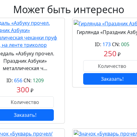
Может быть интересно
Гирлянда «Праздник Азбу
ID:
173
CN:
005
250
едаль «Азбуку прочел.
₽
Праздник Азбуки»
металлическая ч…
Заказать!
ID:
656
CN:
1209
300
₽
Заказать!