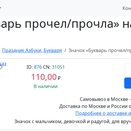
Кон
арь прочел/прочла» на
Праздник Азбуки, Букваря
Значок «Букварь прочел/пр
ID:
876
CN:
31051
Вперед
110,00
₽
В наличии
Самовывоз в Москве -
Доставка по Москве и России о
Подробнее о доставке 
Значок с мальчиком, девочкой и радугой, для вру