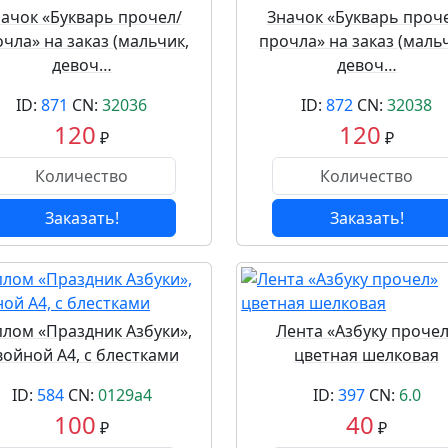
ачок «Букварь прочел/
Значок «Букварь проч
чла» на заказ (мальчик,
прочла» на заказ (маль
девоч…
девоч…
ID:
871
CN:
32036
ID:
872
CN:
32038
120
120
₽
₽
Заказать!
Заказать!
лом «Праздник Азбуки»,
Лента «Азбуку проче
войной А4, с блестками
цветная шелковая
ID:
584
CN:
0129a4
ID:
397
CN:
6.0
100
40
₽
₽