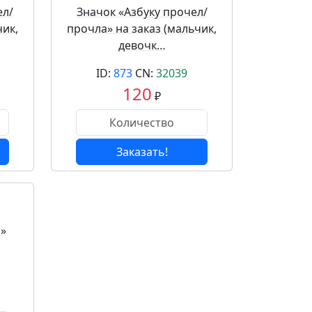
ел/
Значок «Азбуку прочел/
чик,
прочла» на заказ (мальчик,
девочк…
ID:
873
CN:
32039
120
₽
Заказать!
л»