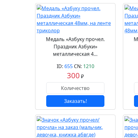
Медаль «Азбуку прочел.
М
Праздник Азбуки»
металлическая 4…
ID:
655
CN:
1210
300
₽
Заказать!