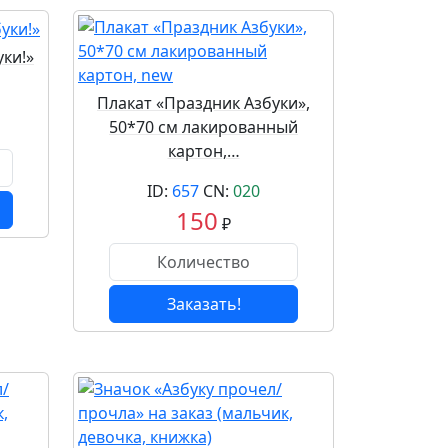
ки!»
Плакат «Праздник Азбуки»,
50*70 см лакированный
картон,…
ID:
657
CN:
020
150
₽
Заказать!