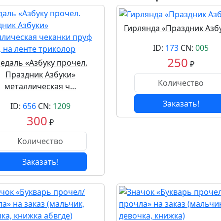
Гирлянда «Праздник Азбу
ID:
173
CN:
005
250
едаль «Азбуку прочел.
₽
Праздник Азбуки»
металлическая ч…
Заказать!
ID:
656
CN:
1209
300
₽
Заказать!