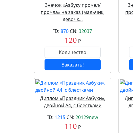
Значок «Азбуку прочел/
Зн
прочла» на заказ (мальчик,
про
девочк…
ID:
870
CN:
32037
120
₽
Заказать!
Диплом «Праздник Азбуки»,
Дип
двойной А4, с блестками
д
ID:
1215
CN:
20129new
110
₽