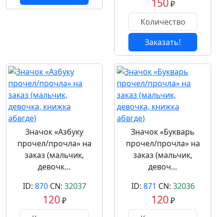
150
₽
Заказать!
Значок «Азбуку
Значок «Букварь
прочел/прочла» на
прочел/прочла» на
заказ (мальчик,
заказ (мальчик,
девочк…
девоч…
ID:
870
CN:
32037
ID:
871
CN:
32036
120
120
₽
₽