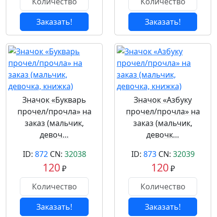
Заказать!
Заказать!
Значок «Букварь
Значок «Азбуку
прочел/прочла» на
прочел/прочла» на
заказ (мальчик,
заказ (мальчик,
девоч…
девочк…
ID:
872
CN:
32038
ID:
873
CN:
32039
120
120
₽
₽
Заказать!
Заказать!