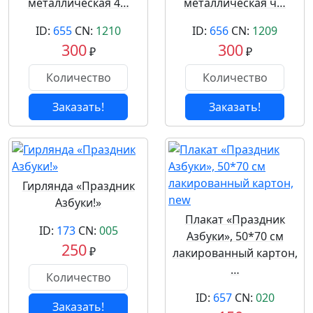
металлическая 4…
металлическая ч…
ID:
655
CN:
1210
ID:
656
CN:
1209
300
300
₽
₽
Заказать!
Заказать!
Гирлянда «Праздник
Азбуки!»
Плакат «Праздник
ID:
173
CN:
005
Азбуки», 50*70 см
250
₽
лакированный картон,
…
ID:
657
CN:
020
Заказать!