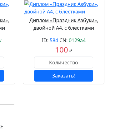
ки»,
Диплом «Праздник Азбуки»,
ми
двойной А4, с блестками
w
ID:
584
CN:
0129a4
100
₽
Заказать!
л»