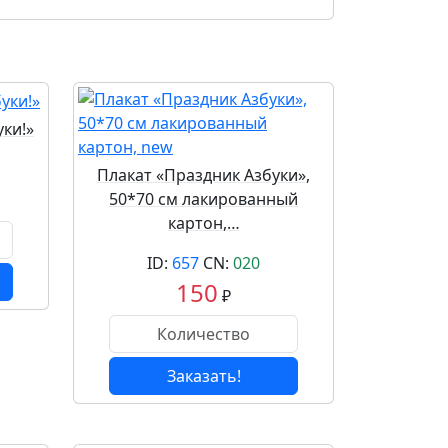
ки!»
Плакат «Праздник Азбуки»,
50*70 см лакированный
картон,…
ID:
657
CN:
020
150
₽
Заказать!