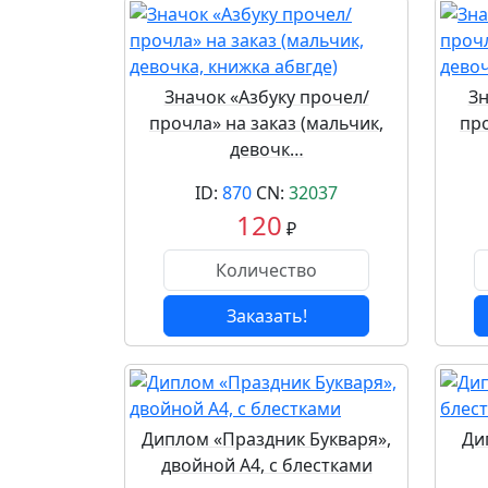
Значок «Азбуку прочел/
Зн
прочла» на заказ (мальчик,
про
девочк…
ID:
870
CN:
32037
120
₽
Заказать!
Диплом «Праздник Букваря»,
Ди
двойной А4, с блестками