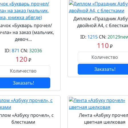
Диплом «Праздник Азбу
ачок «Букварь прочел/
двойной А4, с блестка
чла» на заказ (мальчик,
ID:
1215
CN:
20129ne
девоч…
110
₽
ID:
871
CN:
32036
120
₽
Заказать!
Заказать!
плом «Азбуку прочел», с
Лента «Азбуку проче
блестками
цветная шелковая