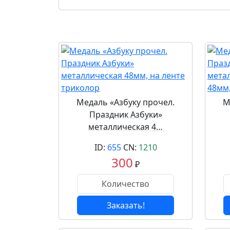
Медаль «Азбуку прочел.
М
Праздник Азбуки»
металлическая 4…
ID:
655
CN:
1210
300
₽
Заказать!