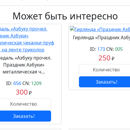
Может быть интересно
Гирлянда «Праздник Азбу
ID:
173
CN:
005
250
едаль «Азбуку прочел.
₽
Праздник Азбуки»
металлическая ч…
Заказать!
ID:
656
CN:
1209
300
₽
Заказать!