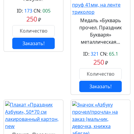
ID:
173
CN:
005
250
₽
Медаль «Букварь
прочел. Праздник
Букваря»
металлическая…
Заказать!
ID:
321
CN:
65.1
250
₽
Заказать!