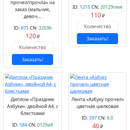
прочел/прочла» на
ID:
1215
CN:
20129new
заказ (мальчик,
110
₽
девоч…
ID:
871
CN:
32036
120
₽
Заказать!
Заказать!
Диплом «Праздник
Лента «Азбуку прочел»
Азбуки», двойной А4, с
цветная шелковая
блестками
ID:
397
CN:
6.0
ID:
584
CN:
0129a4
40
₽