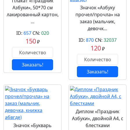
Плакат «Праздник
Азбуки», 50*70 см
Значок «Азбуку
лакированный картон,
прочел/прочла» на
…
заказ (мальчик,
девочк…
ID:
657
CN:
020
150
ID:
870
CN:
32037
₽
120
₽
Заказать!
Заказать!
Диплом «Праздник
Азбуки», двойной А4, с
Значок «Букварь
блестками