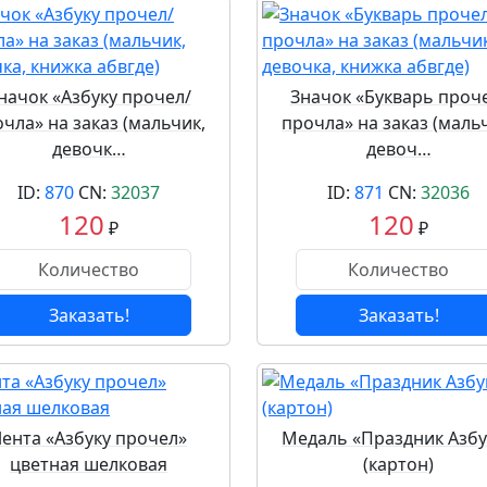
начок «Азбуку прочел/
Значок «Букварь проч
чла» на заказ (мальчик,
прочла» на заказ (маль
девочк…
девоч…
ID:
870
CN:
32037
ID:
871
CN:
32036
120
120
₽
₽
Заказать!
Заказать!
ента «Азбуку прочел»
Медаль «Праздник Азбу
цветная шелковая
(картон)