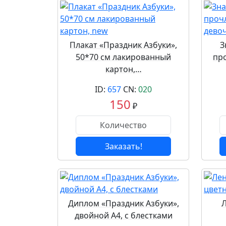
Плакат «Праздник Азбуки»,
З
50*70 см лакированный
про
картон,…
ID:
657
CN:
020
150
₽
Заказать!
Диплом «Праздник Азбуки»,
Л
двойной А4, с блестками