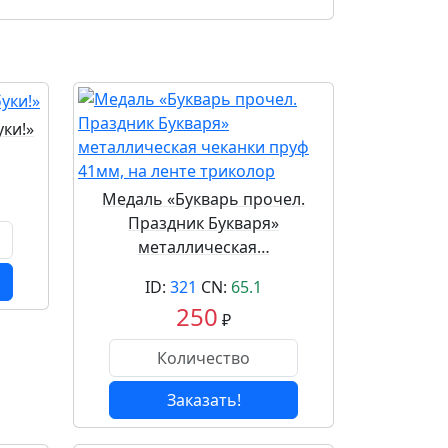
ки!»
Медаль «Букварь прочел.
Праздник Букваря»
металлическая…
ID:
321
CN:
65.1
250
₽
Заказать!