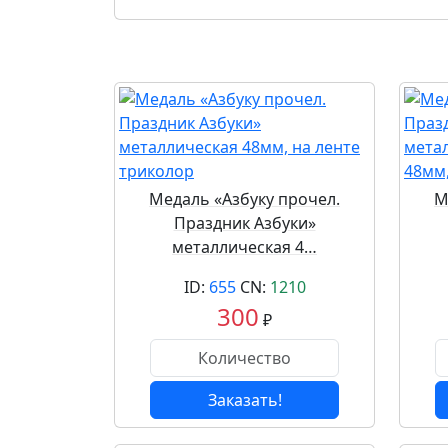
Медаль «Азбуку прочел.
М
Праздник Азбуки»
металлическая 4…
ID:
655
CN:
1210
300
₽
Заказать!