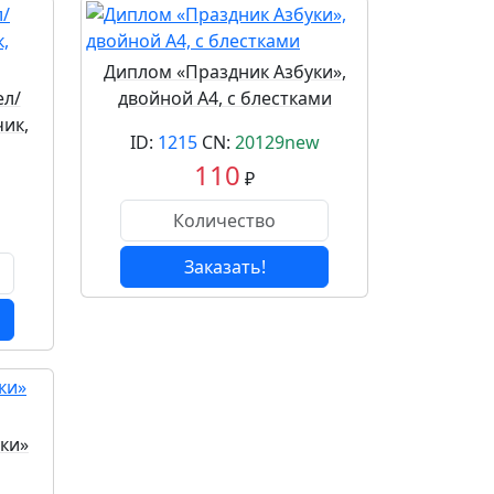
Диплом «Праздник Азбуки»,
ел/
двойной А4, с блестками
чик,
ID:
1215
CN:
20129new
110
₽
Заказать!
ки»