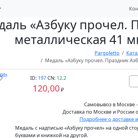
Кон
даль «Азбуку прочел. 
металлическая 41 м
Pargoletto
Ката
Медаль «Азбуку прочел. Праздник Азб
ID:
197
CN:
12.2
Вперед
120,00
₽
Самовывоз в Москве -
Доставка по Москве и России о
Подробнее о доставке 
Медаль с надписью «Азбуку прочел» на одной сто
буквами и книжкой на другой.