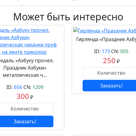
Может быть интересно
Гирлянда «Праздник Азбу
ID:
173
CN:
005
250
едаль «Азбуку прочел.
₽
Праздник Азбуки»
металлическая ч…
Заказать!
ID:
656
CN:
1209
300
₽
Заказать!