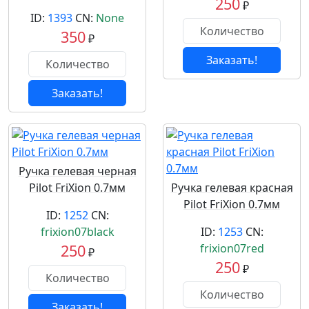
250
₽
ID:
1393
CN:
None
350
₽
Заказать!
Заказать!
Ручка гелевая черная
Pilot FriXion 0.7мм
Ручка гелевая красная
Pilot FriXion 0.7мм
ID:
1252
CN:
frixion07black
ID:
1253
CN:
250
frixion07red
₽
250
₽
Заказать!