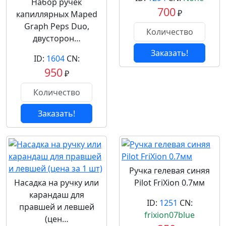
Набор ручек
700
₽
капиллярных Maped
Graph Peps Duo,
двусторон…
Заказать!
ID:
1604
CN:
950
₽
Заказать!
Ручка гелевая синяя
Насадка на ручку или
Pilot FriXion 0.7мм
карандаш для
ID:
1251
CN:
правшей и левшей
frixion07blue
(цен…