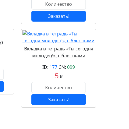
Заказать!
к)
Вкладка в тетрадь «Ты сегодня
молодец!», с блестками
ID:
177
CN:
099
5
₽
Заказать!