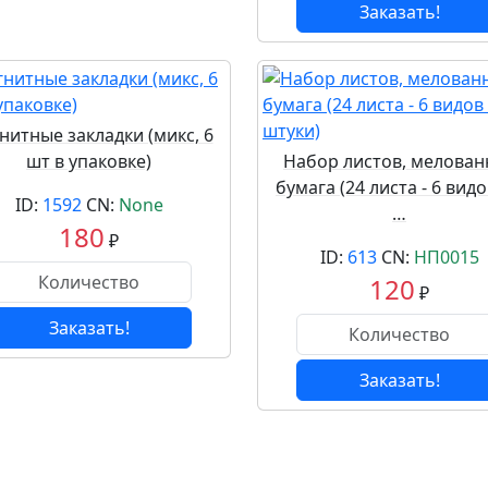
Заказать!
нитные закладки (микс, 6
шт в упаковке)
Набор листов, мелован
бумага (24 листа - 6 вид
ID:
1592
CN:
None
…
180
₽
ID:
613
CN:
НП0015
120
₽
Заказать!
Заказать!