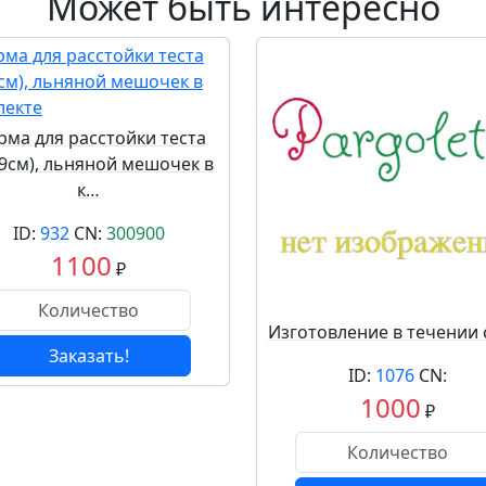
Может быть интересно
ма для расстойки теста
*9см), льняной мешочек в
к…
ID:
932
CN:
300900
1100
₽
Изготовление в течении 
Заказать!
ID:
1076
CN:
1000
₽