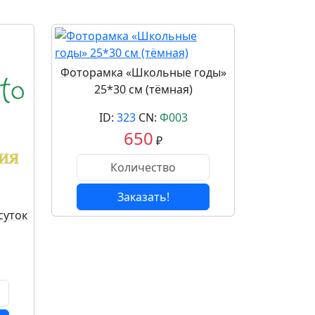
Фоторамка «Школьные годы»
25*30 см (тёмная)
ID:
323
CN:
Ф003
650
₽
Заказать!
суток