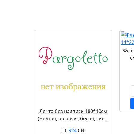
Флаж
с
Лента без надписи 180*10см
(желтая, розовая, белая, син…
ID:
924
CN: