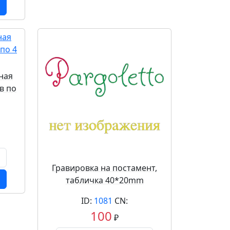
ная
ов по
Гравировка на постамент,
табличка 40*20mm
ID:
1081
CN:
100
₽