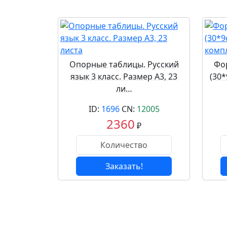
Опорные таблицы. Русский
Фор
язык 3 класс. Размер А3, 23
(30
ли…
ID:
1696
CN:
12005
2360
₽
Заказать!