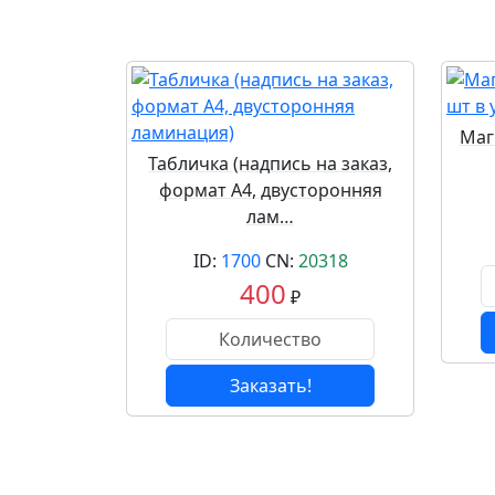
Маг
Табличка (надпись на заказ,
формат А4, двусторонняя
лам…
ID:
1700
CN:
20318
400
₽
Заказать!