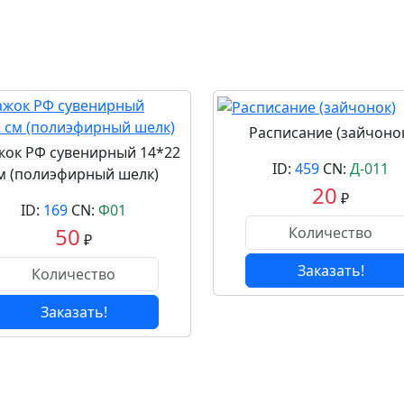
Расписание (зайчоно
ок РФ сувенирный 14*22
ID:
459
CN:
Д-011
м (полиэфирный шелк)
20
₽
ID:
169
CN:
Ф01
50
₽
Заказать!
Заказать!