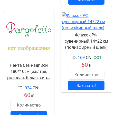
Флажок РФ
сувенирный 14*22 см
(полиэфирный шелк)
ID:
169
CN:
Ф01
50
Лента без надписи
₽
180*10см (желтая,
розовая, белая, син…
Заказать!
ID:
924
CN:
60
₽