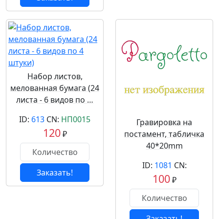
Набор листов,
мелованная бумага (24
листа - 6 видов по …
ID:
613
CN:
НП0015
Гравировка на
120
₽
постамент, табличка
40*20mm
ID:
1081
CN:
Заказать!
100
₽
Заказать!