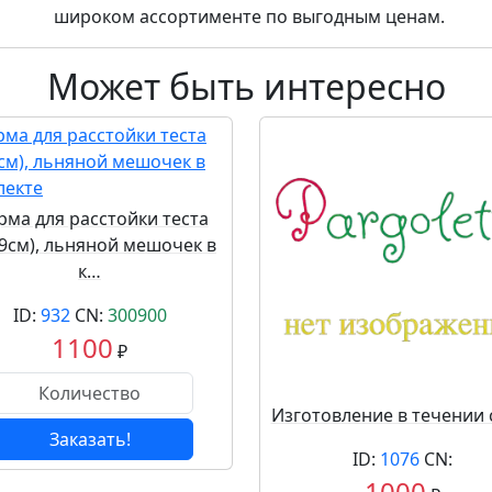
широком ассортименте по выгодным ценам.
Может быть интересно
ма для расстойки теста
*9см), льняной мешочек в
к…
ID:
932
CN:
300900
1100
₽
Изготовление в течении 
Заказать!
ID:
1076
CN:
1000