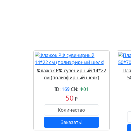
Флажок РФ сувенирный 14*22
Пла
см (полиэфирный шелк)
5
ID:
169
CN:
Ф01
50
₽
Заказать!