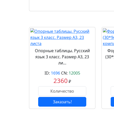
Опорные таблицы. Русский
Фор
язык 3 класс. Размер А3, 23
(30
ли…
ID:
1696
CN:
12005
2360
₽
Заказать!