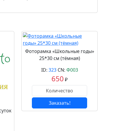
Фоторамка «Школьные годы»
25*30 см (тёмная)
ID:
323
CN:
Ф003
650
₽
Заказать!
суток