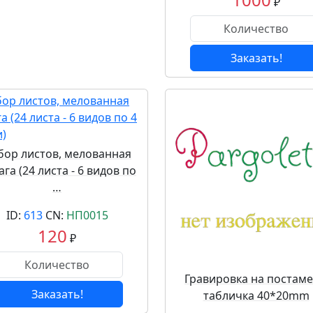
₽
Заказать!
бор листов, мелованная
га (24 листа - 6 видов по
…
ID:
613
CN:
НП0015
120
₽
Гравировка на постаме
Заказать!
табличка 40*20mm