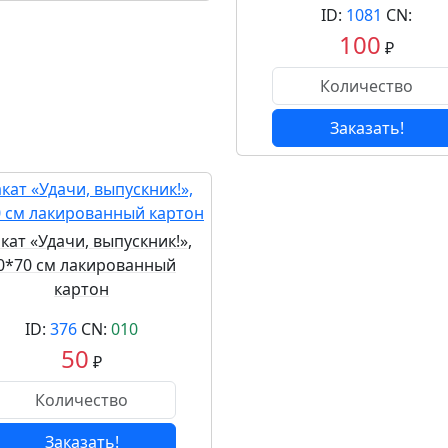
ID:
1081
CN:
100
₽
Заказать!
кат «Удачи, выпускник!»,
0*70 см лакированный
картон
ID:
376
CN:
010
50
₽
Заказать!