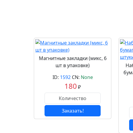
Магнитные закладки (микс, 6
шт в упаковке)
На
бума
ID:
1592
CN:
None
180
₽
Заказать!