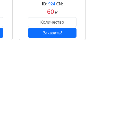
ID:
924
CN:
60
₽
Заказать!