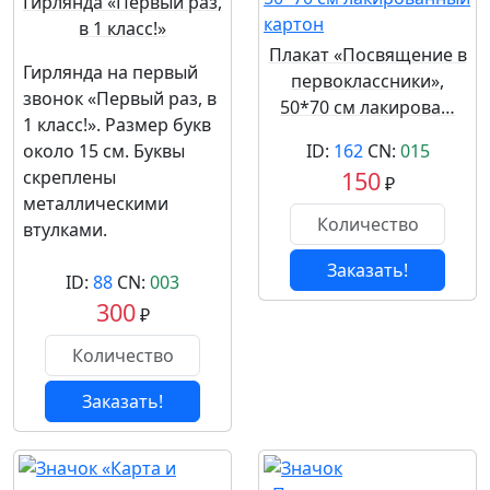
Гирлянда «Первый раз,
в 1 класс!»
Плакат «Посвящение в
Гирлянда на первый
первоклассники»,
звонок «Первый раз, в
50*70 см лакирова…
1 класс!». Размер букв
около 15 см. Буквы
ID:
162
CN:
015
скреплены
150
₽
металлическими
втулками.
Заказать!
ID:
88
CN:
003
300
₽
Заказать!