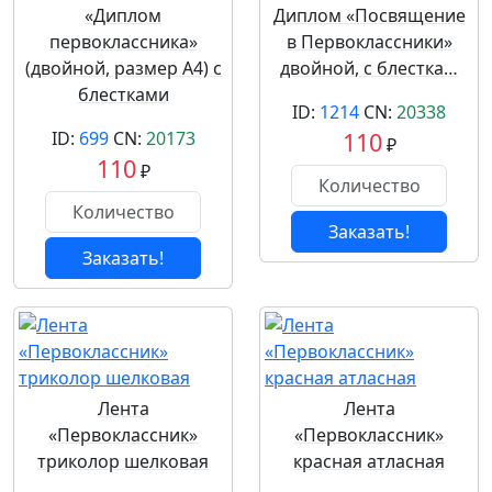
«Диплом
Диплом «Посвящение
первоклассника»
в Первоклассники»
(двойной, размер А4) с
двойной, с блестка…
блестками
ID:
1214
CN:
20338
ID:
699
CN:
20173
110
₽
110
₽
Заказать!
Заказать!
Лента
Лента
«Первоклассник»
«Первоклассник»
триколор шелковая
красная атласная