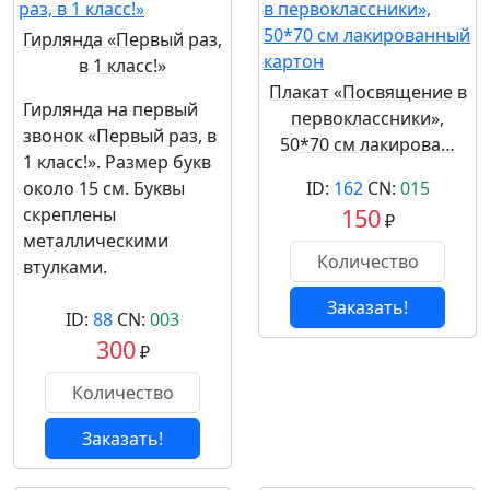
Гирлянда «Первый раз,
в 1 класс!»
Плакат «Посвящение в
Гирлянда на первый
первоклассники»,
звонок «Первый раз, в
50*70 см лакирова…
1 класс!». Размер букв
около 15 см. Буквы
ID:
162
CN:
015
скреплены
150
₽
металлическими
втулками.
Заказать!
ID:
88
CN:
003
300
₽
Заказать!