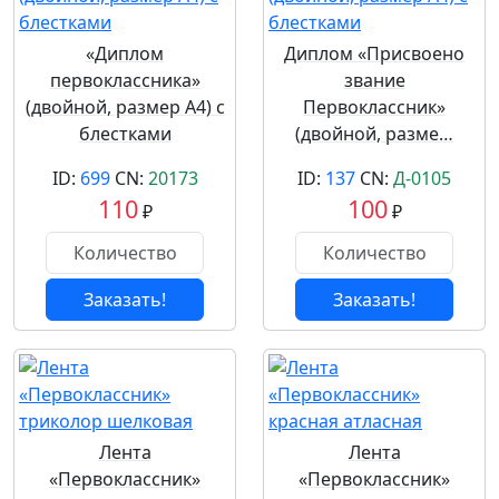
«Диплом
Диплом «Присвоено
первоклассника»
звание
(двойной, размер А4) с
Первоклассник»
блестками
(двойной, разме…
ID:
699
CN:
20173
ID:
137
CN:
Д-0105
110
100
₽
₽
Заказать!
Заказать!
Лента
Лента
«Первоклассник»
«Первоклассник»