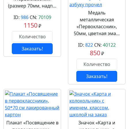
(размер 70мм, надп…
Медаль
ID:
986
CN:
70109
металлическая
1150
₽
«Первоклассник»,
50мм, цветная эма…
ID:
822
CN:
40122
Заказать!
850
₽
Заказать!
Плакат «Посвящение в
Значок «Карта и