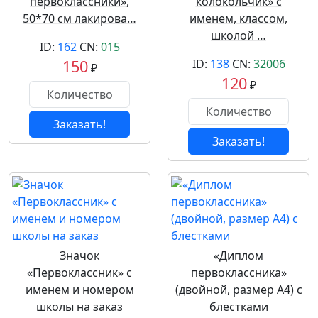
первоклассники»,
колокольчик» с
50*70 см лакирова…
именем, классом,
школой …
ID:
162
CN:
015
150
ID:
138
CN:
32006
₽
120
₽
Заказать!
Заказать!
Значок
«Диплом
«Первоклассник» с
первоклассника»
именем и номером
(двойной, размер А4) с
школы на заказ
блестками