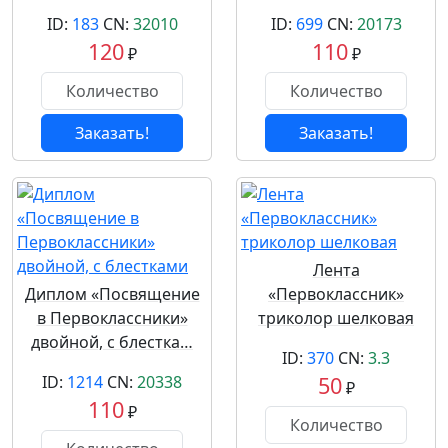
ID:
183
CN:
32010
ID:
699
CN:
20173
120
110
₽
₽
Заказать!
Заказать!
Лента
Диплом «Посвящение
«Первоклассник»
в Первоклассники»
триколор шелковая
двойной, с блестка…
ID:
370
CN:
3.3
ID:
1214
CN:
20338
50
₽
110
₽