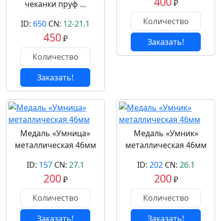
400
₽
чеканки пруф …
ID:
650
CN:
12-21.1
450
₽
Заказать!
Заказать!
Медаль «Умница»
Медаль «Умник»
металлическая 46мм
металлическая 46мм
ID:
157
CN:
27.1
ID:
202
CN:
26.1
200
200
₽
₽
Заказать!
Заказать!