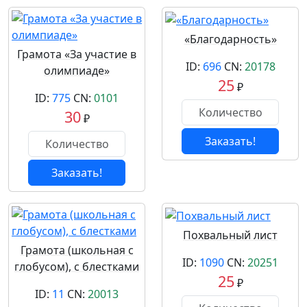
«Благодарность»
Грамота «За участие в
ID:
696
CN:
20178
олимпиаде»
25
₽
ID:
775
CN:
0101
30
₽
Заказать!
Заказать!
Похвальный лист
Грамота (школьная с
ID:
1090
CN:
20251
глобусом), с блестками
25
₽
ID:
11
CN:
20013