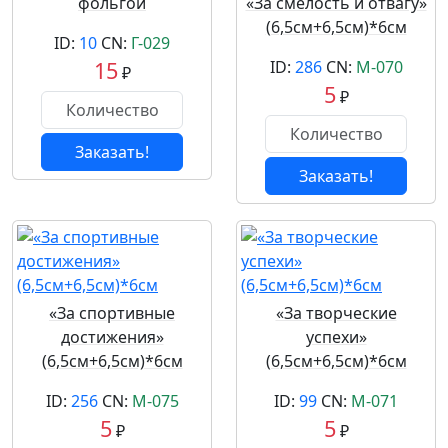
фольгой
«За смелость и отвагу»
(6,5см+6,5см)*6см
ID:
10
CN:
Г-029
15
ID:
286
CN:
М-070
₽
5
₽
Заказать!
Заказать!
«За спортивные
«За творческие
достижения»
успехи»
(6,5см+6,5см)*6см
(6,5см+6,5см)*6см
ID:
256
CN:
М-075
ID:
99
CN:
М-071
5
5
₽
₽