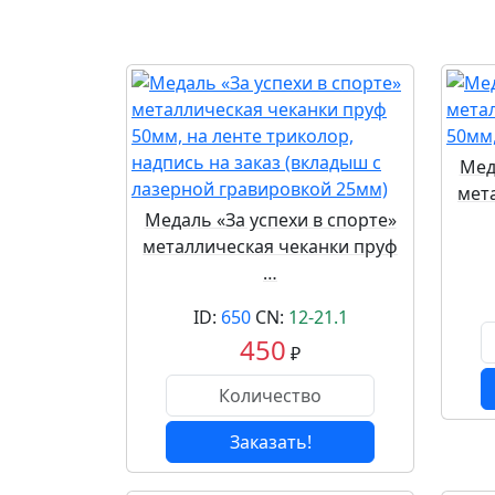
Мед
мет
Медаль «За успехи в спорте»
металлическая чеканки пруф
…
ID:
650
CN:
12-21.1
450
₽
Заказать!