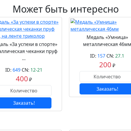
Может быть интересно
Медаль «Умница»
аль «За успехи в спорте»
металлическая 46м
аллическая чеканки пруф
ID:
157
CN:
27.1
…
200
₽
ID:
649
CN:
12-21
400
₽
Заказать!
Заказать!