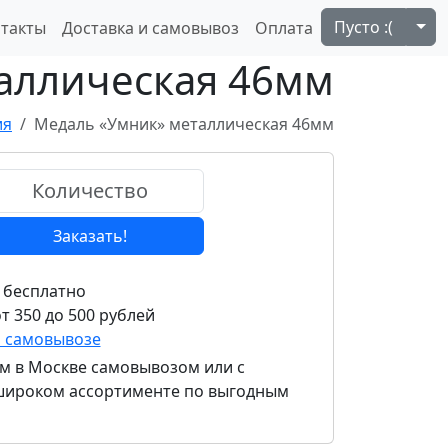
Tog
Пусто :(
такты
Доставка и самовывоз
Оплата
аллическая 46мм
ия
Медаль «Умник» металлическая 46мм
Заказать!
 бесплатно
т 350 до 500 рублей
и самовывозе
мм
в Москве самовывозом или с
в широком ассортименте по выгодным