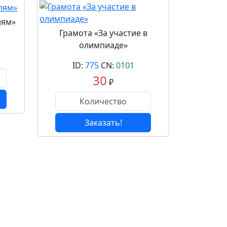
лям»
Грамота «За участие в
олимпиаде»
ID:
775
CN:
0101
30
₽
Заказать!