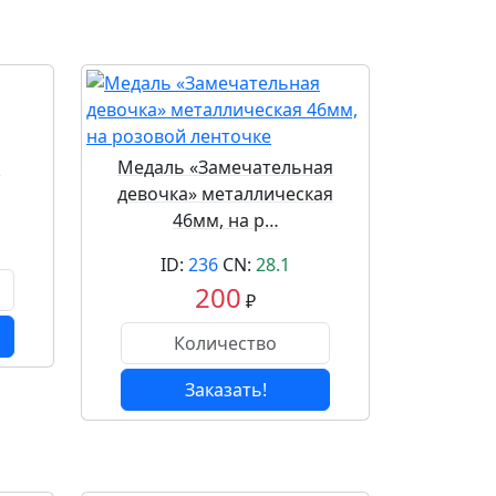
м
Медаль «Замечательная
девочка» металлическая
46мм, на р…
ID:
236
CN:
28.1
200
₽
Заказать!