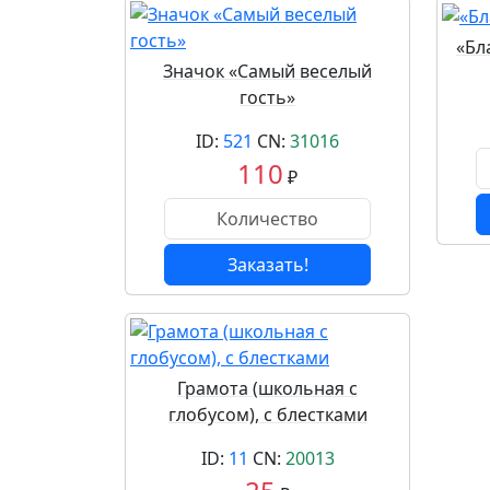
«Бл
Значок «Самый веселый
гость»
ID:
521
CN:
31016
110
₽
Заказать!
Грамота (школьная с
глобусом), с блестками
ID:
11
CN:
20013