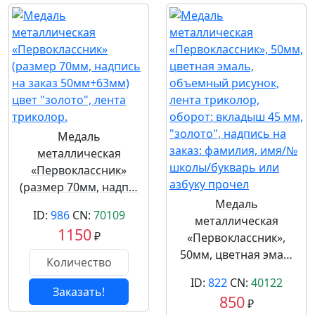
Медаль
металлическая
«Первоклассник»
(размер 70мм, надп…
Медаль
ID:
986
CN:
70109
металлическая
1150
₽
«Первоклассник»,
50мм, цветная эма…
ID:
822
CN:
40122
Заказать!
850
₽