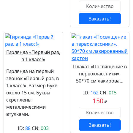
Заказать!
Гирлянда «Первый раз,
в 1 класс!»
Плакат «Посвящение в
Гирлянда на первый
первоклассники»,
звонок «Первый раз, в
50*70 см лакирова…
1 класс!». Размер букв
около 15 см. Буквы
ID:
162
CN:
015
скреплены
150
₽
металлическими
втулками.
Заказать!
ID:
88
CN:
003