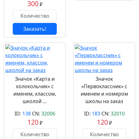
300
₽
Заказать!
Значок «Карта и
Значок
колокольчик» с
«Первоклассник» с
именем, классом,
именем и номером
школой …
школы на заказ
ID:
138
CN:
32006
ID:
183
CN:
32010
120
120
₽
₽