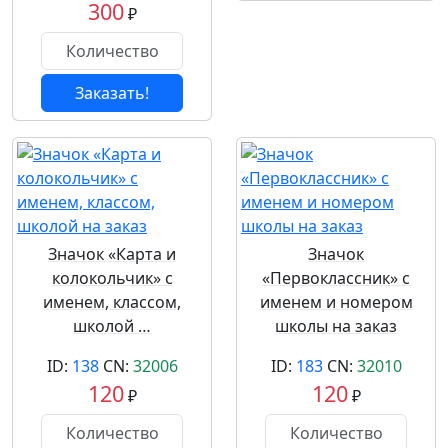
300
₽
Заказать!
Значок «Карта и
Значок
колокольчик» с
«Первоклассник» с
именем, классом,
именем и номером
школой …
школы на заказ
ID:
138
CN:
32006
ID:
183
CN:
32010
120
120
₽
₽