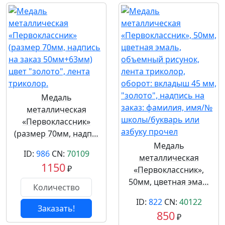
Медаль
металлическая
«Первоклассник»
(размер 70мм, надп…
Медаль
ID:
986
CN:
70109
металлическая
1150
₽
«Первоклассник»,
50мм, цветная эма…
ID:
822
CN:
40122
Заказать!
850
₽