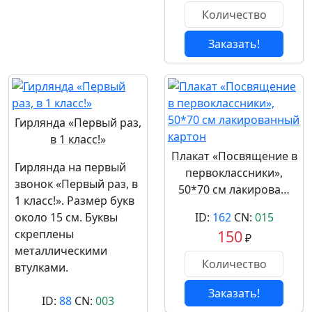
Заказать!
Гирлянда «Первый раз,
в 1 класс!»
Плакат «Посвящение в
Гирлянда на первый
первоклассники»,
звонок «Первый раз, в
50*70 см лакирова…
1 класс!». Размер букв
около 15 см. Буквы
ID:
162
CN:
015
скреплены
150
₽
металлическими
втулками.
Заказать!
ID:
88
CN:
003