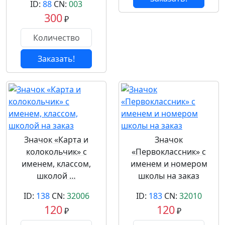
ID:
88
CN:
003
300
₽
Заказать!
Значок «Карта и
Значок
колокольчик» с
«Первоклассник» с
именем, классом,
именем и номером
школой …
школы на заказ
ID:
138
CN:
32006
ID:
183
CN:
32010
120
120
₽
₽