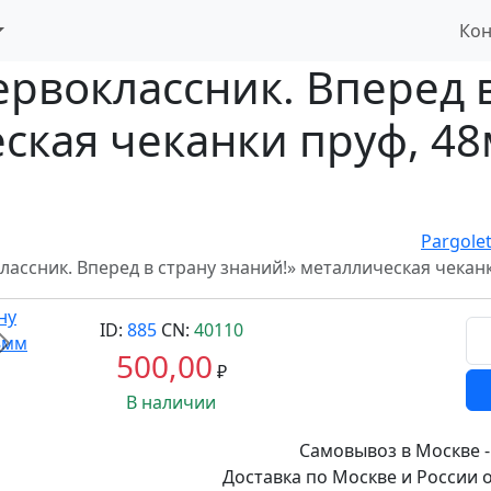
Кон
рвоклассник. Вперед в
ская чеканки пруф, 48м
Pargole
ассник. Вперед в страну знаний!» металлическая чеканки
ID:
885
CN:
40110
Вперед
500,00
₽
В наличии
Самовывоз в Москве -
Доставка по Москве и России о