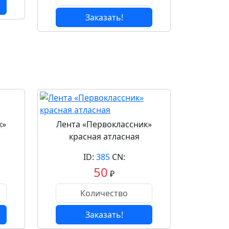
Заказать!
к»
Лента «Первоклассник»
красная атласная
ID:
385
CN:
50
₽
Заказать!