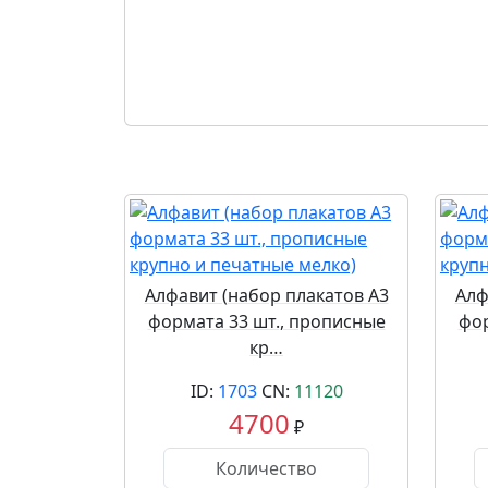
Алфавит (набор плакатов А3
Алф
формата 33 шт., прописные
фор
кр…
ID:
1703
CN:
11120
4700
₽