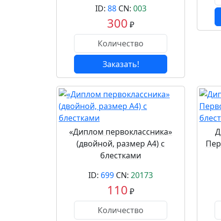
ID:
88
CN:
003
300
₽
Заказать!
«Диплом первоклассника»
Д
(двойной, размер А4) с
Пер
блестками
ID:
699
CN:
20173
110
₽