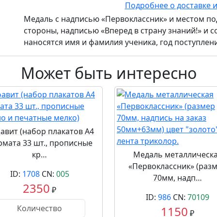
Подробнее о доставке 
Медаль с надписью «Первоклассник» и местом под
стороны, надписью «Вперед в страну знаний!» и с
наносятся имя и фамилия ученика, год поступлени
Может быть интересно
авит (набор плакатов А4
мата 33 шт., прописные
кр…
Медаль металлическ
«Первоклассник» (раз
ID:
1708
CN:
005
70мм, надп…
2350
₽
ID:
986
CN:
70109
1150
₽