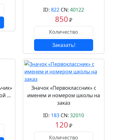
ID:
822
CN:
40122
850
₽
Заказать!
ьчик»
Значок «Первоклассник» с
лой …
именем и номером школы на
заказ
ID:
183
CN:
32010
120
₽