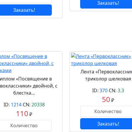
Заказать!
Заказать!
Лента «Первоклассни
иплом «Посвящение в
триколор шелковая
воклассники» двойной, с
ID:
370
CN:
3.3
блестка…
50
₽
ID:
1214
CN:
20338
110
₽
Заказать!