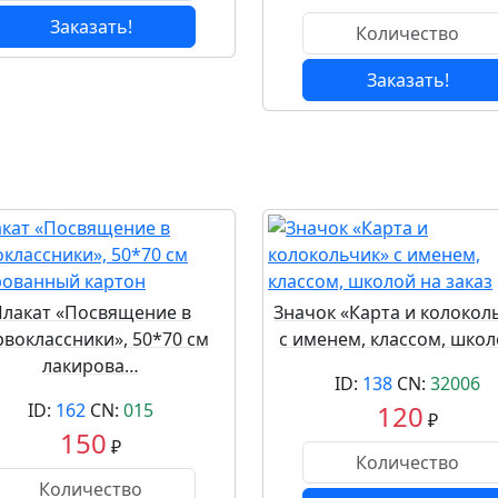
Заказать!
Заказать!
Плакат «Посвящение в
Значок «Карта и колокол
рвоклассники», 50*70 см
с именем, классом, шко
лакирова…
ID:
138
CN:
32006
ID:
162
CN:
015
120
₽
150
₽