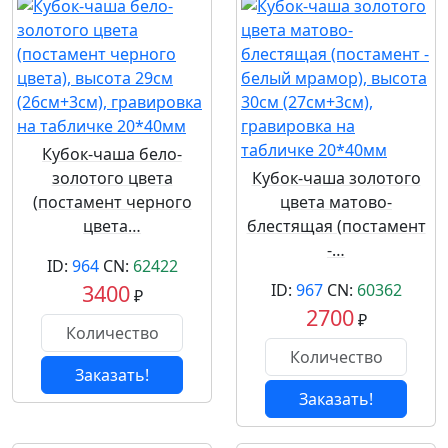
Кубок-чаша бело-
золотого цвета
Кубок-чаша золотого
(постамент черного
цвета матово-
цвета…
блестящая (постамент
-…
ID:
964
CN:
62422
3400
ID:
967
CN:
60362
₽
2700
₽
Заказать!
Заказать!