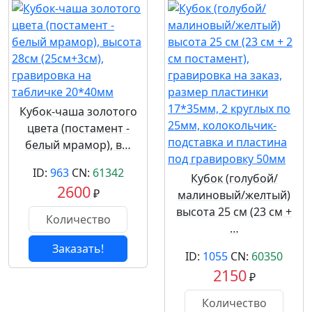
Кубок-чаша золотого
цвета (постамент -
белый мрамор), в…
ID:
963
CN:
61342
Кубок (голубой/
2600
₽
малиновый/желтый)
высота 25 см (23 см +
…
Заказать!
ID:
1055
CN:
60350
2150
₽