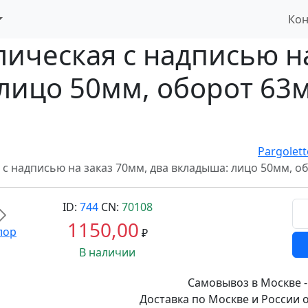
Кон
ическая с надписью на
лицо 50мм, оборот 63мм
Pargolett
с надписью на заказ 70мм, два вкладыша: лицо 50мм, об
ID:
744
CN:
70108
Вперед
1150,00
₽
В наличии
Самовывоз в Москве -
Доставка по Москве и России о