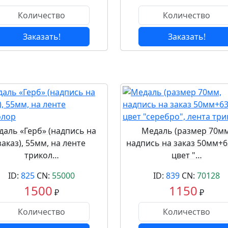
Заказать!
Заказать!
аль «Герб» (надпись на
Медаль (размер 70мм
заказ), 55мм, на ленте
надпись на заказ 50мм+
трикол…
цвет "…
ID:
825
CN:
55000
ID:
839
CN:
70128
1500
1150
₽
₽