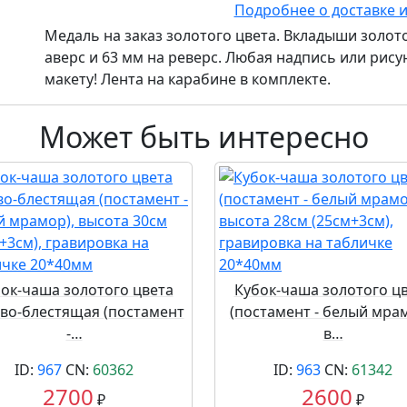
Подробнее о доставке 
Медаль на заказ золотого цвета. Вкладыши золото
аверс и 63 мм на реверс. Любая надпись или рису
макету! Лента на карабине в комплекте.
Может быть интересно
ок-чаша золотого цвета
Кубок-чаша золотого ц
во-блестящая (постамент
(постамент - белый мрам
-…
в…
ID:
967
CN:
60362
ID:
963
CN:
61342
2700
2600
₽
₽