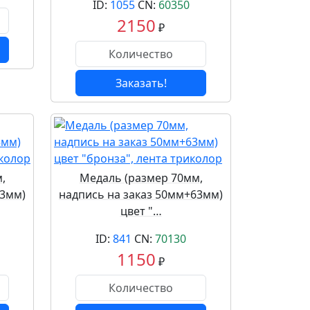
ID:
1055
CN:
60350
2150
₽
Заказать!
,
Медаль (размер 70мм,
63мм)
надпись на заказ 50мм+63мм)
цвет "…
ID:
841
CN:
70130
1150
₽