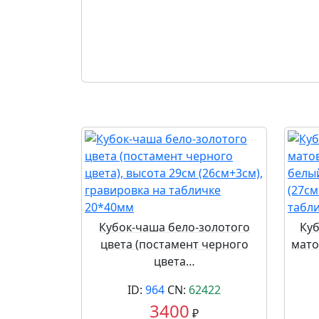
Кубок-чаша бело-золотого
Куб
цвета (постамент черного
мато
цвета…
ID:
964
CN:
62422
3400
₽