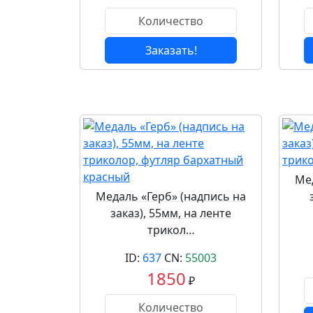
Заказать!
Мед
Медаль «Герб» (надпись на
заказ), 55мм, на ленте
трикол…
ID:
637
CN:
55003
1850
₽