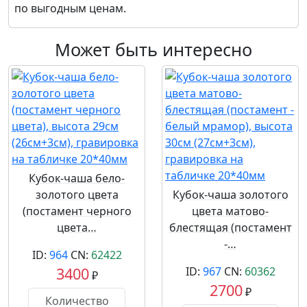
по выгодным ценам.
Может быть интересно
Кубок-чаша бело-
золотого цвета
Кубок-чаша золотого
(постамент черного
цвета матово-
цвета…
блестящая (постамент
-…
ID:
964
CN:
62422
3400
ID:
967
CN:
60362
₽
2700
₽