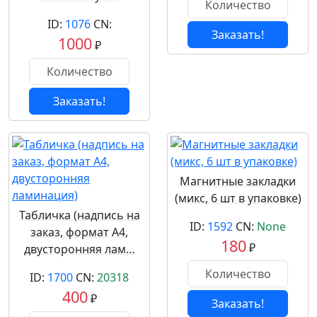
ID:
1076
CN:
Заказать!
1000
₽
Заказать!
Магнитные закладки
(микс, 6 шт в упаковке)
Табличка (надпись на
ID:
1592
CN:
None
заказ, формат А4,
180
₽
двусторонняя лам…
ID:
1700
CN:
20318
400
₽
Заказать!