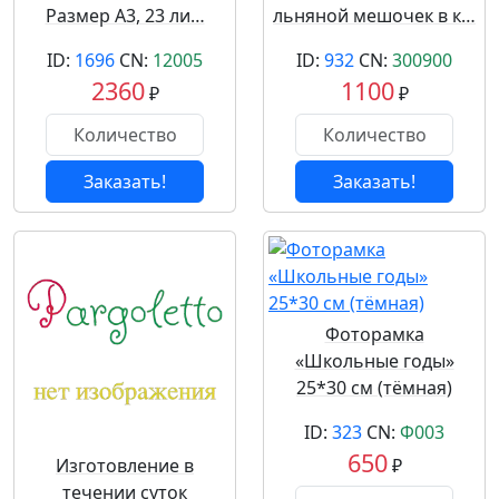
Размер А3, 23 ли…
льняной мешочек в к…
ID:
1696
CN:
12005
ID:
932
CN:
300900
2360
1100
₽
₽
Заказать!
Заказать!
Фоторамка
«Школьные годы»
25*30 см (тёмная)
ID:
323
CN:
Ф003
650
Изготовление в
₽
течении суток