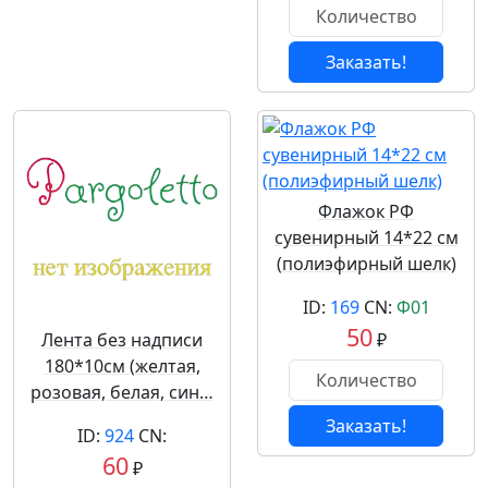
Заказать!
Флажок РФ
сувенирный 14*22 см
(полиэфирный шелк)
ID:
169
CN:
Ф01
50
Лента без надписи
₽
180*10см (желтая,
розовая, белая, син…
Заказать!
ID:
924
CN:
60
₽