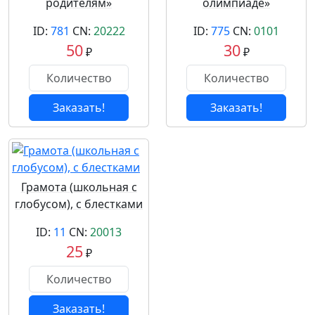
родителям»
олимпиаде»
ID:
781
CN:
20222
ID:
775
CN:
0101
50
30
₽
₽
Заказать!
Заказать!
Грамота (школьная с
глобусом), с блестками
ID:
11
CN:
20013
25
₽
Заказать!