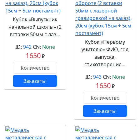
Кубок «Выпускник
начальной школы» (2
вставки 50мм с лаз…
Кубок «Первому
ID:
942
CN:
None
учителю» ФИО, год
1650
₽
выпуска,
стихотворение…
ID:
943
CN:
None
Заказать!
1650
₽
Заказать!