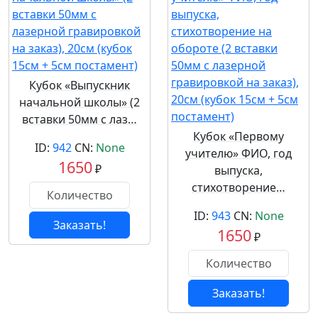
Кубок «Выпускник
начальной школы» (2
вставки 50мм с лаз…
Кубок «Первому
ID:
942
CN:
None
учителю» ФИО, год
1650
₽
выпуска,
стихотворение…
ID:
943
CN:
None
Заказать!
1650
₽
Заказать!