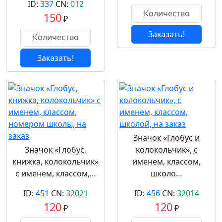
ID:
337
CN:
012
150
₽
Заказать!
Заказать!
Значок «Глобус и
Значок «Глобус,
колокольчик», с
книжка, колокольчик»
именем, классом,
с именем, классом,…
школо…
ID:
451
CN:
32021
ID:
456
CN:
32014
120
120
₽
₽