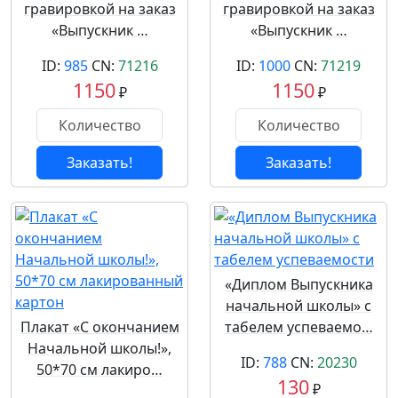
гравировкой на заказ
гравировкой на заказ
«Выпускник …
«Выпускник …
ID:
985
CN:
71216
ID:
1000
CN:
71219
1150
1150
₽
₽
Заказать!
Заказать!
«Диплом Выпускника
начальной школы» с
Плакат «С окончанием
табелем успеваемо…
Начальной школы!»,
ID:
788
CN:
20230
50*70 см лакиро…
130
₽