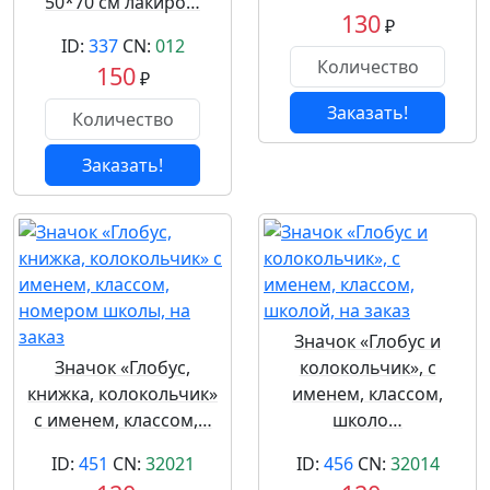
50*70 см лакиро…
130
₽
ID:
337
CN:
012
150
₽
Заказать!
Заказать!
Значок «Глобус и
Значок «Глобус,
колокольчик», с
книжка, колокольчик»
именем, классом,
с именем, классом,…
школо…
ID:
451
CN:
32021
ID:
456
CN:
32014