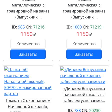
металлическая с
металлическая с
гравировкой на заказ
гравировкой на заказ
«Выпускник …
«Выпускник …
ID:
985
CN:
71216
ID:
1000
CN:
71219
1150
1150
₽
₽
Заказать!
Заказать!
«Диплом Выпускника
начальной школы» с
Плакат «С окончанием
табелем успеваемо…
Начальной школы!»,
ID:
788
CN:
20230