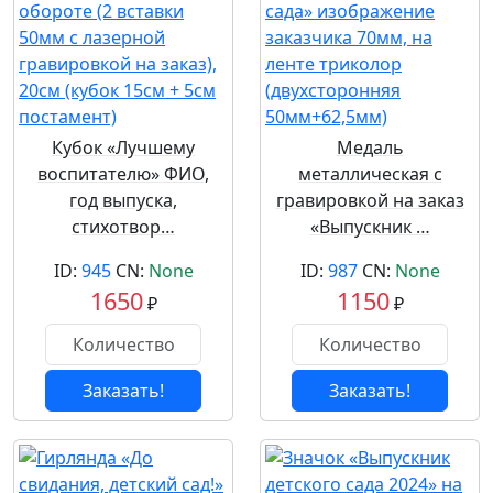
Кубок «Лучшему
Медаль
воспитателю» ФИО,
металлическая с
год выпуска,
гравировкой на заказ
стихотвор…
«Выпускник …
ID:
945
CN:
None
ID:
987
CN:
None
1650
1150
₽
₽
Заказать!
Заказать!