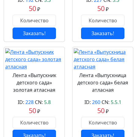
ID:
192
CN:
5.3
ID:
227
CN:
5.5
50
50
₽
₽
Заказать!
Заказать!
Лента «Выпускник
Лента «Выпускница
детского сада»
детского сада» белая
золотая атласная
атласная
ID:
228
CN:
5.8
ID:
260
CN:
5.5.1
50
50
₽
₽
Заказать!
Заказать!