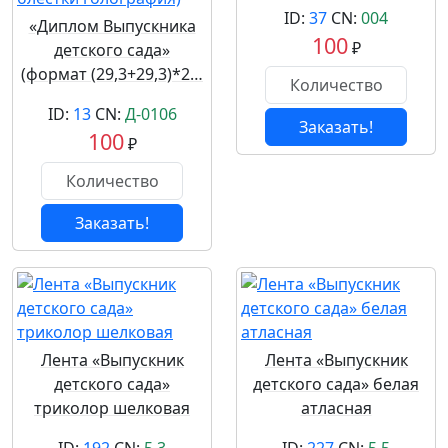
ID:
37
CN:
004
«Диплом Выпускника
100
₽
детского сада»
(формат (29,3+29,3)*2…
ID:
13
CN:
Д-0106
Заказать!
100
₽
Заказать!
Лента «Выпускник
Лента «Выпускник
детского сада»
детского сада» белая
триколор шелковая
атласная