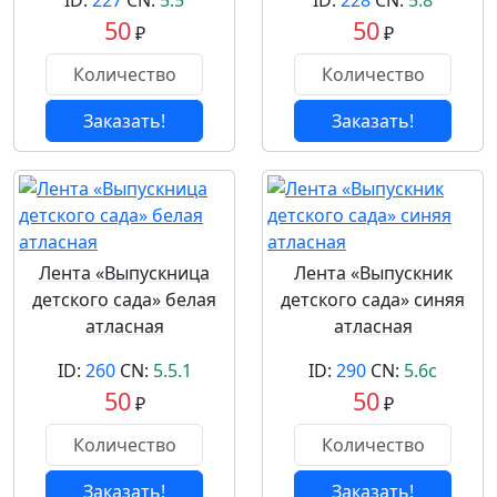
ID:
227
CN:
5.5
ID:
228
CN:
5.8
50
50
₽
₽
Заказать!
Заказать!
Лента «Выпускница
Лента «Выпускник
детского сада» белая
детского сада» синяя
атласная
атласная
ID:
260
CN:
5.5.1
ID:
290
CN:
5.6с
50
50
₽
₽
Заказать!
Заказать!