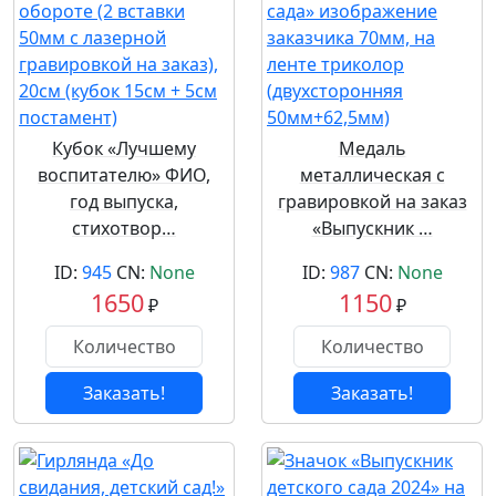
Кубок «Лучшему
Медаль
воспитателю» ФИО,
металлическая с
год выпуска,
гравировкой на заказ
стихотвор…
«Выпускник …
ID:
945
CN:
None
ID:
987
CN:
None
1650
1150
₽
₽
Заказать!
Заказать!