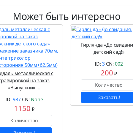
Может быть интересно
Гирлянда «До свидани
детский сад!»
ID:
3
CN:
002
200
едаль металлическая с
₽
гравировкой на заказ
«Выпускник …
Заказать!
ID:
987
CN:
None
1150
₽