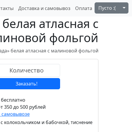
Tog
Пусто :(
такты
Доставка и самовывоз
Оплата
 белая атласная с
линовой фольгой
ада» белая атласная с малиновой фольгой
Заказать!
 бесплатно
т 350 до 500 рублей
и самовывозе
 с колокольчиком и бабочкой, тиснение