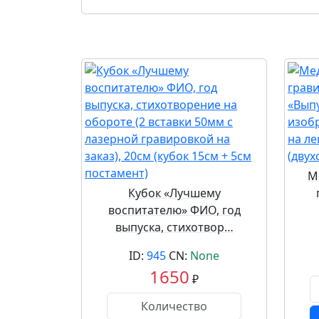
М
Кубок «Лучшему
воспитателю» ФИО, год
выпуска, стихотвор…
ID:
945
CN:
None
1650
₽