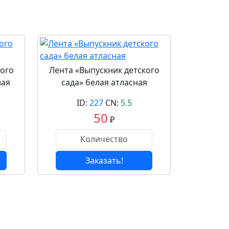
кого
Лента «Выпускник детского
вая
сада» белая атласная
ID:
227
CN:
5.5
50
₽
Заказать!