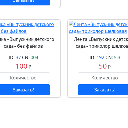
Заказать!
ка «Выпускник детского
Лента «Выпускник детс
сада» без файлов
сада» триколор шелко
ID:
37
CN:
004
ID:
192
CN:
5.3
100
50
₽
₽
Заказать!
Заказать!