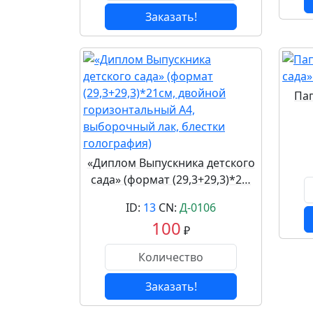
Заказать!
Пап
«Диплом Выпускника детского
сада» (формат (29,3+29,3)*2…
ID:
13
CN:
Д-0106
100
₽
Заказать!