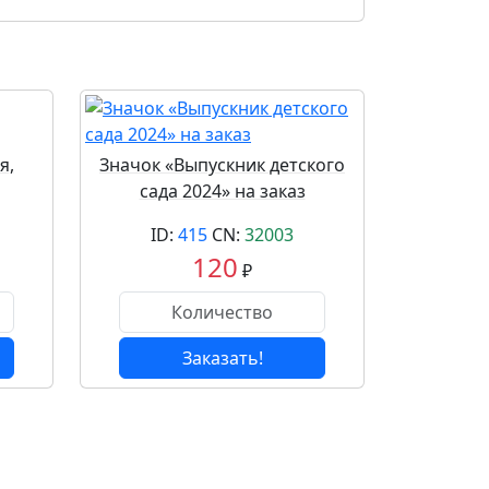
я,
Значок «Выпускник детского
сада 2024» на заказ
ID:
415
CN:
32003
120
₽
Заказать!