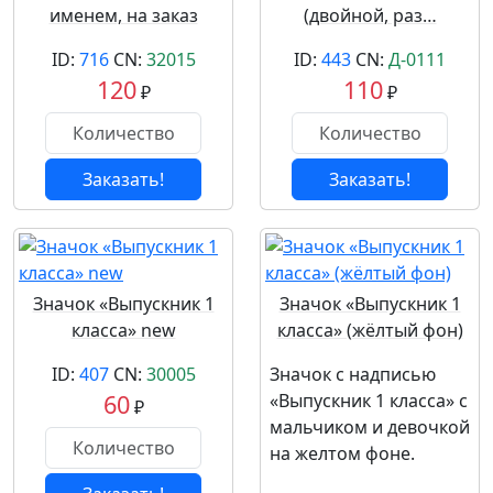
именем, на заказ
(двойной, раз…
ID:
716
CN:
32015
ID:
443
CN:
Д-0111
120
110
₽
₽
Заказать!
Заказать!
Значок «Выпускник 1
Значок «Выпускник 1
класса» new
класса» (жёлтый фон)
ID:
407
CN:
30005
Значок с надписью
60
«Выпускник 1 класса» с
₽
мальчиком и девочкой
на желтом фоне.