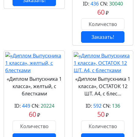
Заказать!
ID:
436
CN:
30040
60
₽
Заказать!
«Диплом Выпускника 1
«Диплом Выпускника 1
класса», желтый, с
класса», ОСТАТОК 12
блестками
ШТ. А4, с блес…
ID:
449
CN:
20224
ID:
592
CN:
136
60
50
₽
₽