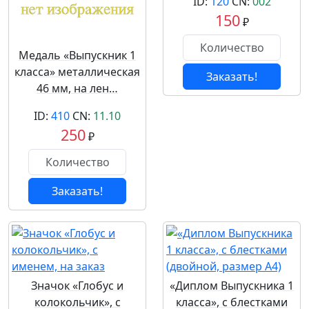
ID:
120
CN:
002
150
₽
Медаль «Выпускник 1
класса» металлическая
Заказать!
46 мм, на лен…
ID:
410
CN:
11.10
250
₽
Заказать!
Значок «Глобус и
«Диплом Выпускника 1
колокольчик», с
класса», с блестками