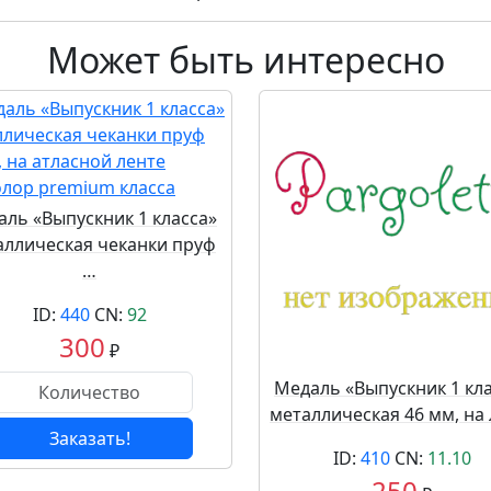
Может быть интересно
ль «Выпускник 1 класса»
аллическая чеканки пруф
…
ID:
440
CN:
92
300
₽
Медаль «Выпускник 1 кл
металлическая 46 мм, на
Заказать!
ID:
410
CN:
11.10
250