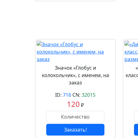
Значок «Глобус и
колокольчик», с именем, на
клас
заказ
ID:
716
CN:
32015
120
₽
Заказать!