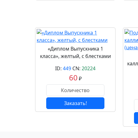
«Диплом Выпускника 1
класса», желтый, с блестками
кал
ID:
449
CN:
20224
60
₽
Заказать!