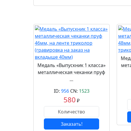
Меда
Медаль «Выпускник 1 класса»
мет
металлическая чеканки пруф
…
ID:
956
CN:
1523
580
₽
Заказать!