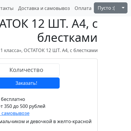
Tog
Пусто :(
такты
Доставка и самовывоз
Оплата
ТОК 12 ШТ. А4, с
блестками
 класса», ОСТАТОК 12 ШТ. А4, с блестками
Заказать!
 бесплатно
т 350 до 500 рублей
и самовывозе
 мальчиком и девочкой в желто-красной