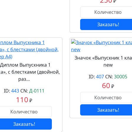
₽
Заказать!
Значок «Выпускник 1 кла
«Диплом Выпускника 1
new
са», с блестками (двойной,
ID:
407
CN:
30005
раз…
60
₽
ID:
443
CN:
Д-0111
110
₽
Заказать!
Заказать!