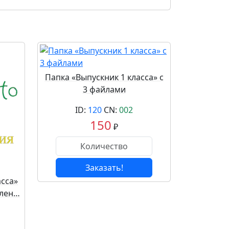
Папка «Выпускник 1 класса» с
3 файлами
ID:
120
CN:
002
150
₽
Заказать!
асса»
 лен…