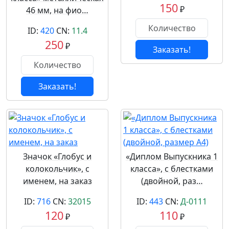
150
₽
46 мм, на фио…
ID:
420
CN:
11.4
250
₽
Заказать!
Заказать!
Значок «Глобус и
«Диплом Выпускника 1
колокольчик», с
класса», с блестками
именем, на заказ
(двойной, раз…
ID:
716
CN:
32015
ID:
443
CN:
Д-0111
120
110
₽
₽