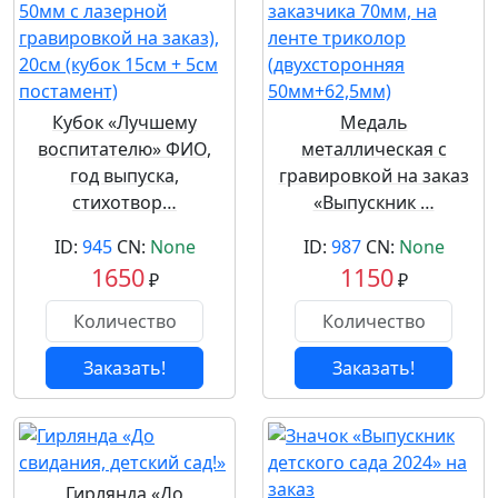
Кубок «Лучшему
Медаль
воспитателю» ФИО,
металлическая с
год выпуска,
гравировкой на заказ
стихотвор…
«Выпускник …
ID:
945
CN:
None
ID:
987
CN:
None
1650
1150
₽
₽
Заказать!
Заказать!
Гирлянда «До