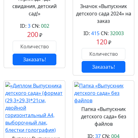
свидания, детский
Значок «Выпускник
сад!»
детского сада 2024» на
заказ
ID:
3
CN:
002
200
ID:
415
CN:
32003
₽
120
₽
Заказать!
Заказать!
Папка «Выпускник
детского сада» без
файлов
ID:
37
CN:
004