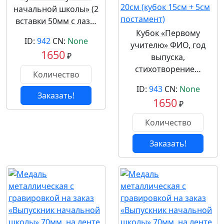
начальной школы» (2
вставки 50мм с лаз…
Кубок «Первому
ID:
942
CN:
None
учителю» ФИО, год
1650
₽
выпуска,
стихотворение…
ID:
943
CN:
None
Заказать!
1650
₽
Заказать!