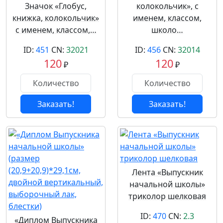
Значок «Глобус,
колокольчик», с
книжка, колокольчик»
именем, классом,
с именем, классом,…
школо…
ID:
451
CN:
32021
ID:
456
CN:
32014
120
120
₽
₽
Заказать!
Заказать!
Лента «Выпускник
начальной школы»
триколор шелковая
ID:
470
CN:
2.3
«Диплом Выпускника