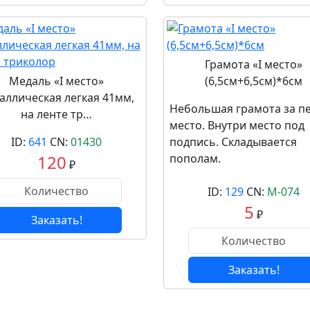
Грамота «I место»
Медаль «I место»
(6,5см+6,5см)*6см
аллическая легкая 41мм,
Небольшая грамота за п
на ленте тр…
место. Внутри место под
ID:
641
CN:
01430
подпись. Складывается
120
пополам.
₽
ID:
129
CN:
М-074
5
₽
Заказать!
Заказать!