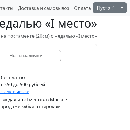
Tog
Пусто :(
такты
Доставка и самовывоз
Оплата
медалью «I место»
на постаменте (20см) с медалью «I место»
Нет в наличии
 бесплатно
т 350 до 500 рублей
и самовывозе
с медалью «I место»
в Москве
в продаже кубки в широком