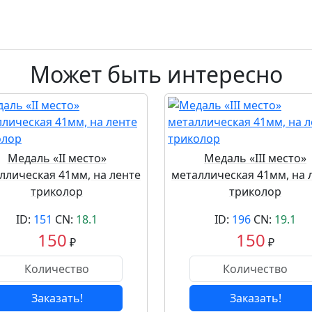
Может быть интересно
Медаль «II место»
Медаль «III место»
ллическая 41мм, на ленте
металлическая 41мм, на 
триколор
триколор
ID:
151
CN:
18.1
ID:
196
CN:
19.1
150
150
₽
₽
Заказать!
Заказать!