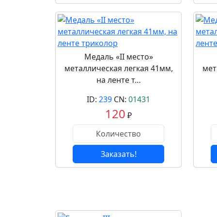
Медаль «II место»
металлическая легкая 41мм,
мет
на ленте т…
ID:
239
CN:
01431
120
₽
Заказать!