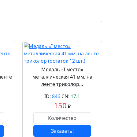
Медаль «I место»
ленте
металлическая 41 мм, на
ленте триколор…
ID:
846
CN:
17.1
150
₽
Заказать!