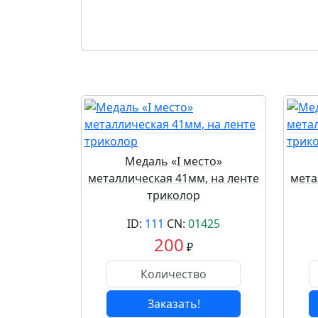
Медаль «I место»
металлическая 41мм, на ленте
мета
триколор
ID:
111
CN:
01425
200
₽
Заказать!