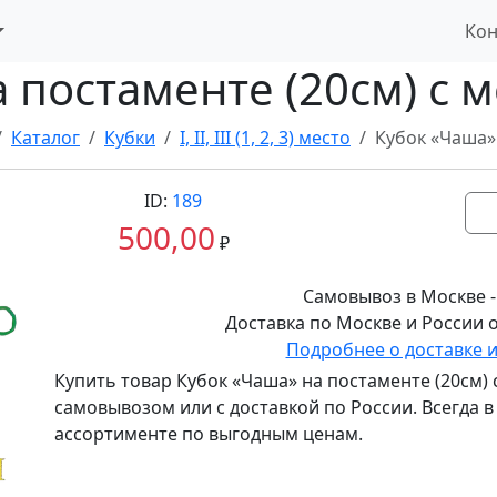
Кон
 постаменте (20см) с 
Каталог
Кубки
I, II, III (1, 2, 3) место
Кубок «Чаша» 
ID:
189
500,00
₽
Самовывоз в Москве -
Доставка по Москве и России о
Подробнее о доставке 
Купить товар
Кубок «Чаша» на постаменте (20см) 
самовывозом или с доставкой по России. Всегда 
ассортименте по выгодным ценам.