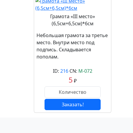
Грамота «III место»
(6,5см+6,5см)*6см
Небольшая грамота за третье
место. Внутри место под
подпись. Складывается
пополам.
ID:
216
CN:
М-072
5
₽
Заказать!