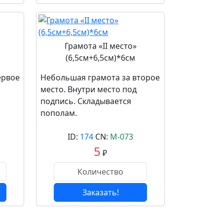
Грамота «II место»
(6,5см+6,5см)*6см
ервое
Небольшая грамота за второе
место. Внутри место под
подпись. Складывается
пополам.
ID:
174
CN:
М-073
5
₽
Заказать!