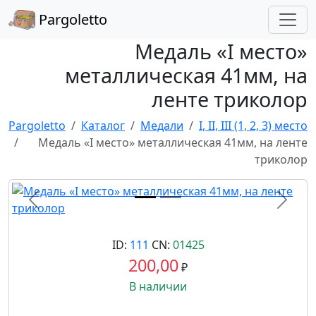
Pargoletto
Медаль «I место»
металлическая 41мм, на
ленте триколор
Pargoletto
Каталог
Медали
I, II, III (1, 2, 3) место
Медаль «I место» металлическая 41мм, на ленте
триколор
Назад
Впере
ID:
111
CN:
01425
200,00
₽
В наличии