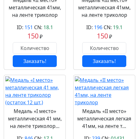
Медаль «II место»
Медаль «III место»
металлическая 41мм,
металлическая 41мм,
на ленте триколор
на ленте триколор
ID:
151
CN:
18.1
ID:
196
CN:
19.1
150
150
₽
₽
Заказать!
Заказать!
Медаль «I место»
Медаль «II место»
металлическая 41 мм,
металлическая легкая
на ленте триколор…
41мм, на ленте т…
ID:
846
CN:
17.1
ID:
239
CN:
01431