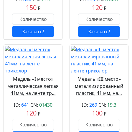
150
120
₽
₽
Заказать!
Заказать!
Медаль «I место»
Медаль «III место»
металлическая легкая
металлизированный
41мм, на ленте тр…
пластик, 41 мм, на…
ID:
641
CN:
01430
ID:
269
CN:
19.3
120
100
₽
₽